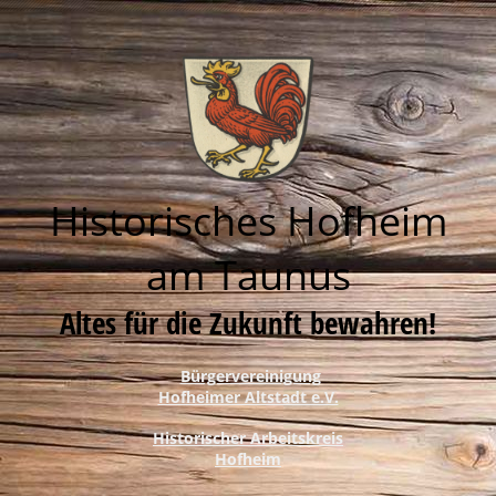
Historisches Hofheim
am Taunus
Altes für die Zukunft bewahren!
Bürgervereinigung
Hofheimer Altstadt e.V.
Historischer Arbeitskreis
Hofheim