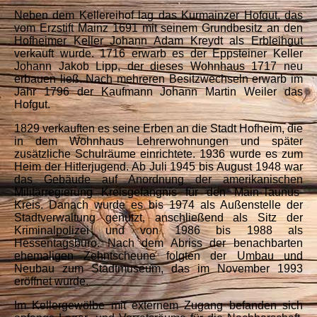
Neben dem Kellereihof lag das Kurmainzer Hofgut, das
vom Erzstift Mainz 1691 mit seinem Grundbesitz an den
Hofheimer Keller Johann Adam Kreydt als Erbleihgut
verkauft wurde. 1716 erwarb es der Eppsteiner Keller
Johann Jakob Lipp, der dieses Wohnhaus 1717 neu
erbauen ließ. Nach mehreren Besitzwechseln erwarb im
Jahr 1796 der Kaufmann Johann Martin Weiler das
Hofgut.
1829 verkauften es seine Erben an die Stadt Hofheim, die
in dem Wohnhaus Lehrerwohnungen und später
zusätzliche Schulräume einrichtete. 1936 wurde es zum
Heim der Hitlerjugend. Ab Juli 1945 bis August 1948 war
das Gebäude auf Anordnung der amerikanischen
Militärregierung Kreisgefängnis für den Main-Taunus-
Kreis. Danach wurde es bis 1974 als Außenstelle der
Stadtverwaltung genutzt, anschließend als Sitz der
Kriminalpolizei und von 1986 bis 1988 als
Hessentagsbüro. Nach dem Abriss der benachbarten
ehemaligen Zehntscheune folgten der Umbau und
Neubau zum Stadtmuseum, das im November 1993
eröffnet wurde.
Im Kellergewölbe mit externem Zugang befanden sich