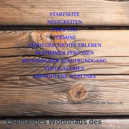
STARTSEITE
NEUIGKEITEN
ÜBER UNS
TERMINE
STADTGESCHICHTE ERLEBEN
HOFHEIMER PERSONEN
HISTORISCHER STADTRUNDGANG
FOTOGALERIEN
EMPFOHLENE WEBLINKS
Historische Bauwerke in Hofheim am Taunus (8)
Ehemaliges Wohnhaus des