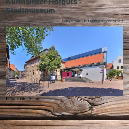
Kurmainzer Hofguts -
Stadtmuseum
Burgstraße 11 / Ludwig-Meidner-Platz
Foto: Heiko Schmitt