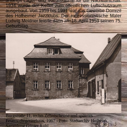
anfangs Lager- und Vorratsräume für die Nachbarschaft.
1934 wurde der Keller zum öffentlichen Luftschutzraum
ausgebaut. Von 1959 bis 1991 war das Gewölbe Domizil
des Hofheimer Jazzklubs. Der expressionistische Maler
Ludwig Meidner feierte darin am 18. April 1959 seinen 75.
Geburtstag.
Burgstraße 11, rechts Zehntscheune und späteres
Feuerwehrgerätehaus, 1967 - Foto: Stadtarchiv Hofheim,
Sammlung Günter Rühl