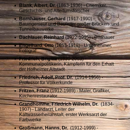
Blank, Albert, Dr.
(1863-1936) - Chemiker,
Geschichts- und Altertumsforscher
Bornhäuser, Gerhard
(1917-1990) -
Bauingenieur und Bauleiter großer Brücken- und
Tunnelbauwerke
Dachlauer, Reinhard
(1922-1995) - Bildhauer
Engelhard, Otto
(1853-1918) - Unternehmer,
Fotograf
Friedrich, Brigitte
(1930-2003) -
Kommunalpolitikerin, Kämpferin für den Erhalt
der Hofheimer Altstadt
Friedrich, Adolf, Prof. Dr.
(1914-1956) -
Professor für Völkerkunde
Fritzen, Franz
(1912-1989) - Maler, Grafiker,
Kirchenrestaurator
Grandhomme, Friedrich Wilhelm, Dr.
(1834-
1907) - Landarzt, Leiter der
Kaltwasserheilanstalt, erster Werksarzt der
Farbwerke
Großmann, Hanns, Dr.
(1912-1999) -