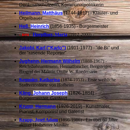
Denkmalschützerin, Kommunalpolitikerin
Heilmann,
Matthäus
(1744-1817) - Klavier- und
Orgelbauer
Heß,
Heinrich
(1856-1935) - Bürgermeister
- neu -
Hoepffner, Marta
(1912-2000) -
Fotokünstlerin
Jakobi, Karl ("Karlo")
(1911-1977) - "de Bi" und
der "rasende Reporter"
Jughenn, Hermann Wilhelm
(1888-1967) -
Reichsbahnamtmann, Heimatforscher, Bergsteiger,
Biograf der Malerin Ottilie W. Roederstein
Kemmler, Katharina
(1874-1953) - Erste weibliche
Stadtverordnete von Hofheim
Kling,
Johann Joseph
(1826-1884) -
Bürgermeister, Gastwirt
Krupp, Hermann
(1926-2019) - Kunstmaler,
Pianist, Komponist und Galerist
Krupp, Josef Adam
(1896-1986) - Ein über 60 Jahre
aktiver Hofheimer Musiker