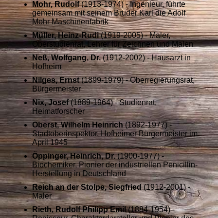
Mohr, Rudolf
(1913-1974) - Ingenieur, führte
gemeinsam mit seinem Bruder Karl die Adolf
Mohr Maschinenfabrik
Müller, Heinz-Rudi
(1919-2005) - Maler,
Oberstudienrat, Lehrer für Zeichnen und Malen
Neß, Wolfgang, Dr.
(1912-2002) - Hausarzt in
Hofheim
Nilges, Ernst
(1899-1979) - Oberregierungsrat,
Bürgermeister
Nix, Josef
(1889-1964) - Studienrat,
Heimatforscher
Oberst, Wilhelm Heinrich
(1892-1977) -
Stadtoberinspektor, Hofheimer Bürgermeister im
April 1945
Öppinger, Heinrich, Dr.
(1900-1977) -
Biochemiker, Pionier der industriellen Penicillin-
Herstellung in Deutschland
Reich an der Stolpe, Siegfried
(1912-2001) -
Maler
Rieth, Rudolf Philipp Emil
(1884-1954) -