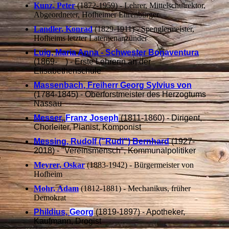
Kunz, Peter
(1872-1959) - Lehrer, Mittelschulrektor,
Abgeordneter, Hofheimer Ehrenbürger
Landler, Konrad
(1829-1911) - Spenglermeister,
Hofheims letzter Laternenanzünder
Luig, Maria Anna - Schwester Bonaventura
(1869- ) - Erste Lehrerin an der
Elisabethenschule
Massenbach, Freiherr Georg Sylvius von
(1784-1845) - Oberforstmeister des Herzogtums
Nassau
Messer,
Franz Joseph
(1811-1860) - Dirigent,
Chorleiter, Pianist, Komponist
Messing, Rudolf ("Rudi") Bernhard
(1927-
2018) - "Vereinsmensch", Kommunalpolitiker
Meyrer, Oskar
(1883-1942) - Bürgermeister von
Hofheim
Mohr, Adam
(1812-1881) - Mechanikus, früher
Demokrat
Phildius,
Georg
(1819-1897) - Apotheker,
Kaufmann, Drogist