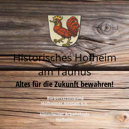
Historisches Hofheim
am Taunus
Altes für die Zukunft bewahren!
Bürgervereinigung
Hofheimer Altstadt e.V.
Historischer Arbeitskreis
Hofheim