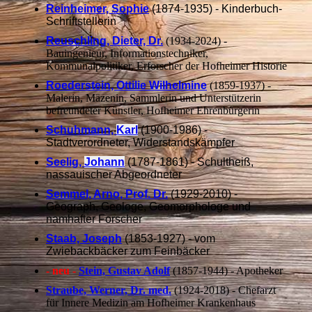
Reinheimer, Sophie
(1874-1935) - Kinderbuch-
Schriftstellerin
Reuschling, Dieter, Dr.
(1934-2024) -
Bauingenieur, Informationstechniker,
Kommunalpolitiker, Erforscher der Hofheimer Historie
Roederstein, Ottilie Wilhelmine
(1859-1937) -
Malerin, Mäzenin, Sammlerin und Unterstützerin
befreundeter Künstler, Hofheimer Ehrenbürgerin
Schuhmann,
Karl
(1900-1986) -
Stadtverordneter, Widerstandskämpfer
Seelig,
Johann
(1787-1861) - Schultheiß,
nassauischer Abgeordneter
Semmel, Arno, Prof. Dr.
(1929-2010) -
Geograph, Geologe, Geomorphologe und
namhafter Forscher
Staab, Joseph
(1853-1927) - vom
Zwiebackbäcker zum Feinbäcker
- neu -
Stein, Gustav Adolf
(1857-1944) - Apotheker
Straube, Werner, Dr. med.
(1924-2018) - Chefarzt
für Innere Medizin am Hofheimer Krankenhaus