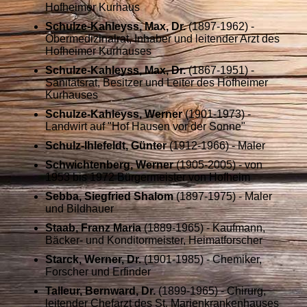
Hofheimer Kurhaus
Schulze-Kahleyss, Max, Dr.
(1897-1962) -
Obermedizinalrat, Inhaber und leitender Arzt des
Hofheimer Kurhauses
Schulze-Kahleyss, Max, Dr.
(1867-1951) -
Sanitätsrat, Besitzer und Leiter des Hofheimer
Kurhauses
Schulze-Kahleyss, Werner
(1901-1973) -
Landwirt auf "Hof Hausen vor der Sonne"
Schulz-Ihlefeldt, Günter
(1912-1966) - Maler
Schwichtenberg, Werner
(1905-2005) - von
1953 bis 1972 Bürgermeister von Hofheim
Sebba, Siegfried Shalom
(1897-1975) - Maler
und Bildhauer
Staab, Franz Maria
(1889-1965) - Kaufmann,
Bäcker- und Konditormeister, Heimatforscher
Starck, Werner, Dr.
(1901-1985) - Chemiker,
Forscher und Erfinder
Talleur, Bernward, Dr.
(1899-1965) - Chirurg,
leitender Chefarzt des St. Marienkrankenhauses