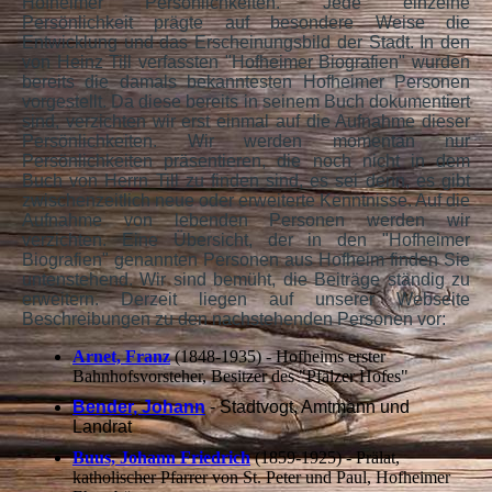
Hofheimer Persönlichkeiten. Jede einzelne
Persönlichkeit prägte auf besondere Weise die
Entwicklung und das Erscheinungsbild der Stadt. In den
von Heinz Till verfassten "Hofheimer Biografien" wurden
bereits die damals bekanntesten Hofheimer Personen
vorgestellt. Da diese bereits in seinem Buch dokumentiert
sind, verzichten wir erst einmal auf die Aufnahme dieser
Persönlichkeiten. Wir werden momentan nur
Persönlichkeiten präsentieren, die noch nicht in dem
Buch von Herrn Till zu finden sind, es sei denn, es gibt
zwischenzeitlich neue oder erweiterte Kenntnisse. Auf die
Aufnahme von lebenden Personen werden wir
verzichten. Eine Übersicht, der in den "Hofheimer
Biografien" genannten Personen aus Hofheim finden Sie
untenstehend. Wir sind bemüht, die Beiträge ständig zu
erweitern. Derzeit liegen auf unserer Webseite
Beschreibungen zu den nachstehenden Personen vor:
Arnet, Franz
(1848-1935) - Hofheims erster
Bahnhofsvorsteher, Besitzer des "Pfälzer Hofes"
Bender, Johann
- Stadtvogt, Amtmann und
Landrat
Buus, Johann Friedrich
(1859-1925) - Prälat,
katholischer Pfarrer von St. Peter und Paul, Hofheimer