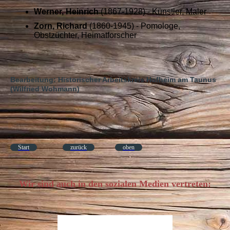
Werner, Heinrich
(1867-1928) - Künstler, Maler
Zorn, Richard
(1860-1945) - Pomologe,
Obstzüchter, Heimatforscher
Bearbeitung: Historischer Arbeitskreis Hofheim am Taunus
(Wilfried Wohmann)
Start
zurück
oben
Wir sind auch in den sozialen Medien vertreten: