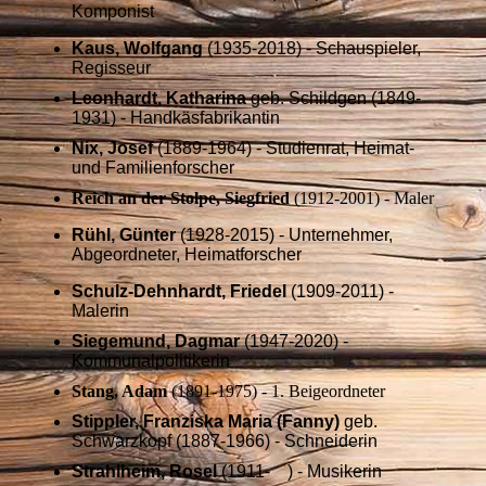
Komponist
Kaus, Wolfgang
(1935-2018) - Schauspieler,
Regisseur
Leonhardt, Katharina
geb. Schildgen (1849-
1931) - Handkäsfabrikantin
Nix, Josef
(1889-1964) - Studienrat, Heimat-
und Familienforscher
Reich an der Stolpe, Siegfried
(1912-2001) - Maler
Rühl, Günter
(1928-2015) - Unternehmer,
Abgeordneter, Heimatforscher
Schulz-Dehnhardt, Friedel
(1909-2011) -
Malerin
Siegemund, Dagmar
(1947-2020) -
Kommunalpolitikerin
Stang, Adam
(1891-1975) - 1. Beigeordneter
Stippler, Franziska Maria (Fanny)
geb.
Schwarzkopf (1887-1966) - Schneiderin
Strahlheim, Rosel
(1911- ) - Musikerin