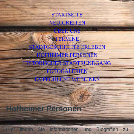
STARTSEITE
NEUIGKEITEN
ÜBER UNS
TERMINE
STADTGESCHICHTE ERLEBEN
HOFHEIMER PERSONEN
HISTORISCHER STADTRUNDGANG
FOTOGALERIEN
EMPFOHLENE WEBLINKS
Hofheimer Personen
Hier finden Sie Informationen und Biografien zu