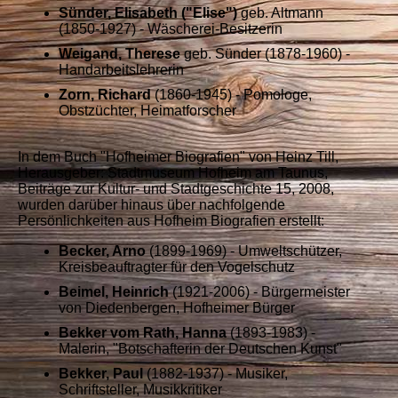
Sünder, Elisabeth ("Elise")
geb. Altmann
(1850-1927) - Wäscherei-Besitzerin
Weigand, Therese
geb. Sünder (1878-1960) -
Handarbeitslehrerin
Zorn, Richard
(1860-1945) - Pomologe,
Obstzüchter, Heimatforscher
In dem Buch "Hofheimer Biografien" von Heinz Till,
Herausgeber: Stadtmuseum Hofheim am Taunus,
Beiträge zur Kultur- und Stadtgeschichte 15, 2008,
wurden darüber hinaus über nachfolgende
Persönlichkeiten aus Hofheim Biografien erstellt:
Becker, Arno
(1899-1969) - Umweltschützer,
Kreisbeauftragter für den Vogelschutz
Beimel, Heinrich
(1921-2006) - Bürgermeister
von Diedenbergen, Hofheimer Bürger
Bekker vom Rath, Hanna
(1893-1983) -
Malerin, "Botschafterin der Deutschen Kunst"
Bekker, Paul
(1882-1937) - Musiker,
Schriftsteller, Musikkritiker