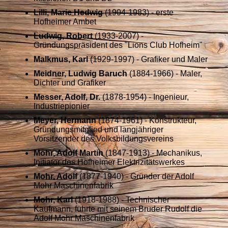
Lilli, Marie Hedwig
(1904-1983) - erste
Hofheimer Ambet
Ludwig, Robert
(1933-2007) -
Gründungspräsident des "Lions Club Hofheim"
Malkmus, Karl
(1929-1997) - Grafiker und Maler
Meidner, Ludwig Baruch
(1884-1966) - Maler,
Dichter und Grafiker
Messer, Adolf, Dr.
(1878-1954) - Ingenieur,
Industriepionier
Meyer, Hermann
(1874-1961) - Konstrukteur,
Gründungsmitglied und langjähriger
Vorsitzender des Volksbildungsvereins
Mohr, Adolf Martin
(1847-1913) - Mechanikus,
Initiator des Hofheimer Elektrizitätswerkes
Mohr, Adolf
(1877-1940) - Gründer der Adolf
Mohr Maschinenfabrik
Mohr, Karl
(1918-1988) - Technischer
Kaufmann, führte mit seinem Bruder Rudolf die
Adolf Mohr Maschinenfabrik