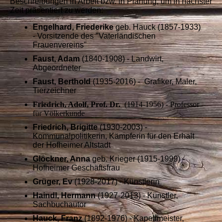
Beschreibungen in Arbeit bzw. in Planung, um in nächster
Zeit präsentiert zu werden:
Engelhard, Friederike
geb. Hauck (1857-1933)
- Vorsitzende des "Vaterländischen
Frauenvereins"
Faust, Adam
(1840-1908) - Landwirt,
Abgeordneter
Faust, Berthold
(1935-2016) - Grafiker, Maler,
Tierzeichner
Friedrich, Adolf, Prof. Dr.
(1914-1956) - Professor
für Völkerkunde
Friedrich, Brigitte
(1930-2003) -
Kommunalpolitikerin, Kämpferin für den Erhalt
der Hofheimer Altstadt
Glöckner, Anna
geb. Krieger (1915-1999) -
Hofheimer Geschäftsfrau
Grüger, Ev
(1928-2017) - Künstlerin
Haindl, Hermann
(1927-2013) - Künstler,
Sachbuchautor
Hauck, Franz
(1892-1976) - Kapellmeister,