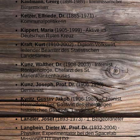
Kaufmann, Georg
(1898-1989) - kommissarischer
Bürgermeister
Ketzer, Elfriede, Dr.
(1885-1971) -
Kommunalpolitikerin
Kippert, Maria
(1905-1999) - Aktive im
Deutschen Roten Kreuz
Kraft, Kurt
(1910-2002) - Diplom-Volkswirt,
leitender Beamter des Statistischen
Landesamtes
Kunz, Walther, Dr.
(1908-2003) - Internist,
Röntgenologe, Chefarzt des St.
Marienkrankenhauses
Kunz, Joseph, Prof. Dr.
(1906-1990) -
Germanist
Kyritz, Gustav Jakob
(1906-1989) - Chronist,
Heimatforscher, Gastwirt des ehemaligen
historischen Gasthofs "Landsberg"
Landler, Josef
(1893-1973) - 1. Beigeordneter
Langbein, Dieter W., Prof. Dr.
(1932-2004) -
Physiker, Experimentator bei den Spacelab
Missionen D1 und D2