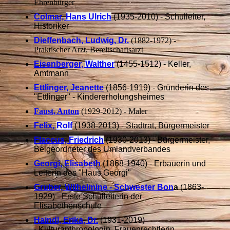
Ehrenbürger
Colmar,
Hans Ulrich
(1935-2010) - Schulleiter,
Historiker
Dieffenbach, Ludwig, Dr.
(1882-1972) -
Praktischer Arzt, Bereitschaftsarzt
Eisenberger,
Walther
(1455-1512) - Keller,
Amtmann
Ettlinger, Jeanette
(1856-1919) - Gründerin des
"Ettlinger" - Kindererholungsheimes
Faust, Anton
(1929-2012) - Maler
Felix,
Rolf
(1938-2013) - Stadtrat, Bürgermeister
Flaccus,
Friedrich
(1930-2013) - Bürgermeister,
Beigeordneter des Umlandverbandes
Georgi, Elisabeth
(1868-1940) - Erbauerin und
Leiterin des "Haus Georgi"
Gruber, Wilhelmine - Schwester Bon
a
(1863-
1929) - Erste Schulleiterin der
Elisabethenschule
Haindl, Erika, Dr.
(1931-2019)
- Kulturanthropologin, Frauenrechtlerin,