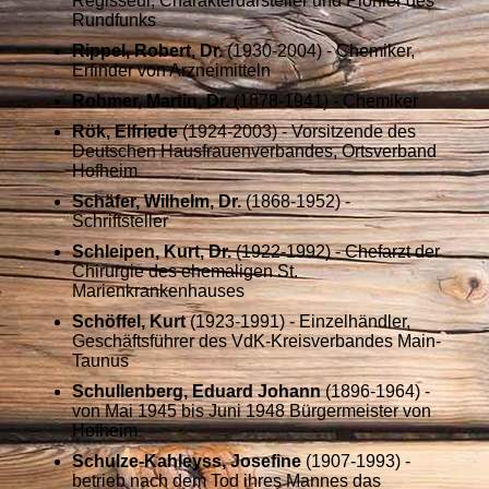
Regisseur, Charakterdarsteller und Pionier des
Rundfunks
Rippel, Robert, Dr.
(1930-2004) - Chemiker,
Erfinder von Arzneimitteln
Rohmer, Martin, Dr.
(1878-1941) - Chemiker
Rök, Elfriede
(1924-2003) - Vorsitzende des
Deutschen Hausfrauenverbandes, Ortsverband
Hofheim
Schäfer, Wilhelm, Dr.
(1868-1952) -
Schriftsteller
Schleipen, Kurt, Dr.
(1922-1992) - Chefarzt der
Chirurgie des ehemaligen St.
Marienkrankenhauses
Schöffel, Kurt
(1923-1991) - Einzelhändler,
Geschäftsführer des VdK-Kreisverbandes Main-
Taunus
Schullenberg, Eduard Johann
(1896-1964) -
von Mai 1945 bis Juni 1948 Bürgermeister von
Hofheim
Schulze-Kahleyss, Josefine
(1907-1993) -
betrieb nach dem Tod ihres Mannes das