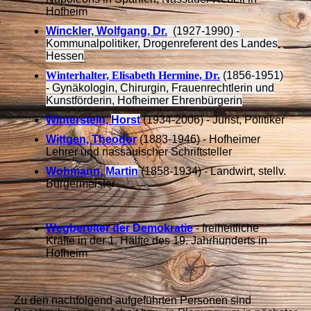
Hofheim
Winckler, Wolfgang, Dr.
(1927-1990) -
Kommunalpolitiker, Drogenreferent des Landes
Hessen
Winterhalter, Elisabeth Hermine, Dr.
(1856-1951)
- Gynäkologin, Chirurgin, Frauenrechtlerin und
Kunstförderin, Hofheimer Ehrenbürgerin
Winterstein,
Horst
(1934-2006) - Jurist, Politiker
Wittgen, Theodor
(1883-1946) - Hofheimer
Lehrer und nassauischer Schriftsteller
Wohmann,
Martin
(1858-1934) - Landwirt, stellv.
Bürgermeister
Wegbereiter der Demokratie
- freiheitliche
Kräfte in der 1. Hälfte des 19. Jahrhunderts in
Hofheim
Zu den nachfolgend aufgeführten Personen sind