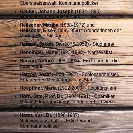
Oberstaatsanwalt, Kommunalpolitiker
Häußer, Johann Joseph
(1834-1890) -
Heimatforscher und Chronist
Heilscher, Martha
(1888-1972) und
Heilscher, Else
(1889-1959) - Gründerinnen der
Martha-Else-Stiftung
Heimen, Jakob, Dr.
(1876-1952) - Studienrat
Henninger, Hans
(1923-1998) - Karnevalist
Herzog, Anton
(1908-1992) - Ein Leben für die
Feuerwehr
Herzog, Josef
(1903-1992) - Schlossermeister,
Erbauer des Meisterturms aus Stahl
Hoepffner, Marta
(1912-2000) - Fotokünstlerin
Horn, Otto, Prof. Dr.
(1904-1991) - Chemiker,
Mitglied der Forschungsleitung der Farbwerke
Hoechst
Horst, Karl, Dr.
(1898-1987) -
Naturwissenschaftler, Erfinder und
Kommunalpolitiker