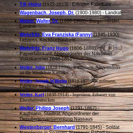
Till, Heinz
(1922-2013) - Erfinder, Fabrikant
Wagenbach, Joseph, Dr.
(1900-1980) - Landrat
Weber,
Walter
, Dr.
(1886-1966) - Bürgermeister,
Landrat
Wehrfritz,
Eva Franziska (Fanny)
(1845-1930) -
Lehrerin, Kochbuchautorin
Wehrfritz, Franz Hugo
(1806-1888) -
Papierfabrikant, Abgeordneter der Nassauer
Volkskammer 1848-1851
Weiler, John
(1824-1899) - Kaufmann, Auswanderer
an die Westküste Kanadas
Weiler, Joseph Wilhelm
(1819-1875) - Kaufmann,
Fabrikant für chemische Produkte
Weiler, Karl
(1830-1914) - Ingenieur, Erbauer von
Eisenbahnstrecken
Weiler,
Philipp Joseph
(1791-1867) -
Kaufmann, Stadtrat, Abgeordneter der
Deputiertenversammlung Nassaus
Westenberger,
Bernhard
(1791-1845) - Soldat
Napoleons in Spanien, Nassauer Rebell in