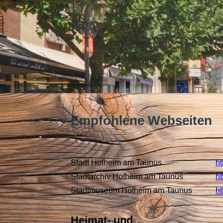
Empfohlene Webseiten
Stadt Hofheim am Taunus
ht
Stadtarchiv Hofheim am Taunus
ht
Stadtmuseum Hofheim am Taunus
h
Heimat- und