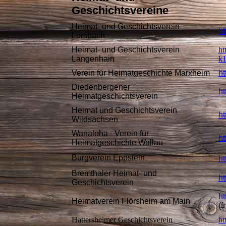
Geschichtsvereine
Heimat- und Geschichtsverein
ht
Lorsbach
Heimat- und Geschichtsverein
ht
Langenhain
k
Verein für Heimatgeschichte Marxheim
ht
Diedenbergener
ht
Heimatgeschichtsverein
Heimat und Geschichtsverein
ht
Wildsachsen
Wanaloha - Verein für
ht
Heimatgeschichte Wallau
Burgverein Eppstein
ht
Bremthaler Heimat- und
ht
Geschichtsverein
ht
Heimatverein Flörsheim am Main
(
Hattersheimer Geschichtsverein
ht