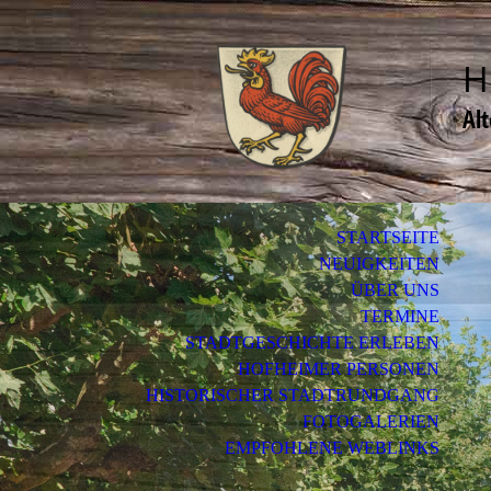
H
Al
STARTSEITE
NEUIGKEITEN
ÜBER UNS
TERMINE
STADTGESCHICHTE ERLEBEN
HOFHEIMER PERSONEN
HISTORISCHER STADTRUNDGANG
FOTOGALERIEN
EMPFOHLENE WEBLINKS