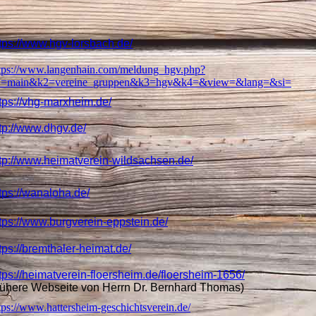
tps://www.hgv-lorsbach.de/
tps://www.langenhain.com/meldung_hgv.php?
1=main&k2=vereine_gruppen&k3=hgv&k4=&view=&lang=&si=
tps://vhg-marxheim.de/
tp://www.dhgv.de/
tp://www.heimatverein-wildsachsen.de/
tps://wanaloha.de/
tps://www.burgverein-eppstein.de/
tps://bremthaler-heimat.de/
tps://heimatverein-floersheim.de/floersheim-1656/
frühere Webseite von Herrn Dr. Bernhard Thomas)
tps://www.hattersheim-geschichtsverein.de/