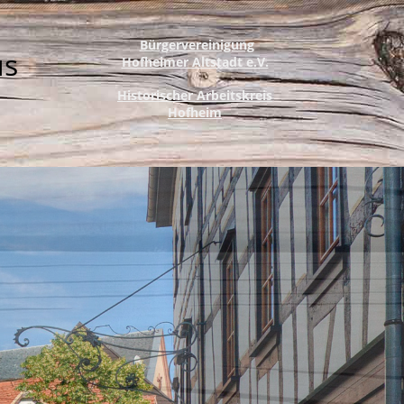
Bürgervereinigung
us
Hofheimer Altstadt e.V.
Historischer Arbeitskreis
Hofheim