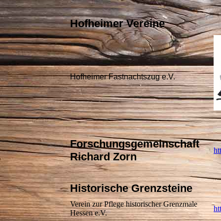
Hofheimer Vereine
Hofheimer Fastnachtszug e.V.
Forschungsgemeinschaft
ht
Richard Zorn
Historische Grenzsteine
Verein zur Pflege historischer Grenzmale
ht
Hessen e.V.