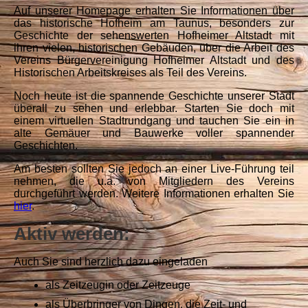
Auf unserer Homepage erhalten Sie Informationen über
das historische Hofheim am Taunus, besonders zur
Geschichte der sehenswerten Hofheimer Altstadt mit
ihren vielen, historischen Gebäuden, über die Arbeit des
Vereins Bürgervereinigung Hofheimer Altstadt und des
Historischen Arbeitskreises als Teil des Vereins.
Noch heute ist die spannende Geschichte unserer Stadt
überall zu sehen und erlebbar. Starten Sie doch mit
einem virtuellen Stadtrundgang und tauchen Sie ein in
alte Gemäuer und Bauwerke voller spannender
Geschichten.
Am besten sollten Sie jedoch an einer Live-Führung teil
nehmen, die u.a. von Mitgliedern des Vereins
durchgeführt werden. Weitere Informationen erhalten Sie
hier
.
Aktiv werden:
Auch Sie sind herzlich dazu eingeladen
als Zeitzeugin oder Zeitzeuge
als Überbringer von Dingen, die Zeit- und