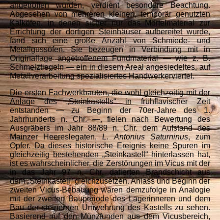
angetroffen wurden, verdient besondere Beachtung.
Abgesehen von mehreren kleinen, temporär genutzten
Kalköfen, in denen sicher nur das Mörtelmaterial zur
Errichtung der dortigen Steinhäuser aufbereitet wurde,
fand sich eine große Anzahl von Schmiede- und
Metallgussöfen. Sie bezeugen in Verbindung mit in
Originallage angetroffenem Fundmaterial — wie z. B.
Schmelztiegeln — ein in diesem Areal angesiedeltes, auf
Metallverarbeitung spezialisiertes Handwerkerviertel.
Die ersten Fachwerkbauten, die wohl gleichzeitig mit der
Anlage des „Steinkastells“ in frühflavischer Zeit
entstanden — zu Beginn der 70er-Jahre des 1.
Jahrhunderts n. Chr. —, fielen nach Bewertung des
Ausgräbers im Jahr 88/89 n. Chr. dem Aufstand des
Mainzer Heereslegaten,
L. Antonius Saturninus
, zum
Opfer. Da dieses historische Ereignis keine Spuren im
gleichzeitig bestehenden „Steinkastell“ hinterlassen hat,
ist es wahrscheinlicher, die Zerstörungen im Vicus mit der
in das Jahr 97 n. Chr. datierten Brandschicht aus
dem
„Steinkastell“ gleichzusetzen. Anlass und Beginn der
zweiten Vicus-Bebauung wären demzufolge in Analogie
mit der zweiten Bauperiode des Lagerinneren und dem
Bau der steinernen Umwehrung des Kastells zu sehen.
Basierend auf den Münzfunden aus dem Vicusbereich,