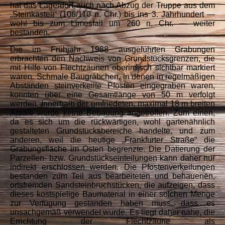
hat das Lagerdorf auch nach Abzug der Truppe aus dem
„Steinkastell“ (106/110 n. Chr.) bis ins 3. Jahrhundert —
wohl bis zum Limesfall um 260 n. Chr. — weiter
bestanden.
Die im Frühjahr 1988 ausgeführten Grabungen
erbrachten den Nachweis von Grundstücksgrenzen, die
mit Hilfe von Flechtzäunen oberirdisch sichtbar markiert
waren. Schmale Baugräbchen, in denen in regelmäßigen
Abständen steinverkeilte Pfosten eingegraben waren,
konnten über eine Gesamtlänge von 50 m verfolgt
werden. Innerhalb der umfriedeten, maximal 18 m breiten
Areale wurde keine Bebauung angetroffen. Zum einen,
da es sich um die rückwärtigen, wohl gartenähnlich
gestalteten Grundstücksbereiche handelte, und zum
anderen, weil die heutige „Frankfurter Straße“ die
Grabungsfläche im Osten begrenzte. Die Datierung der
Parzellen- bzw. Grundstückseinteilungen kann daher nur
indirekt erschlossen werden. Die Pfostenverkeilungen
bestanden zum Teil aus bearbeiteten und behauenen,
ortsfremden Sandsteinbruchstücken, die aufzeigen, dass
dieses kostspielige Baumaterial in einer solchen Menge
zur Verfügung gestanden haben muss, dass es
unsachgemäß verwendet wurde. Es liegt daher nahe, die
Errichtung der Flechtzäune als