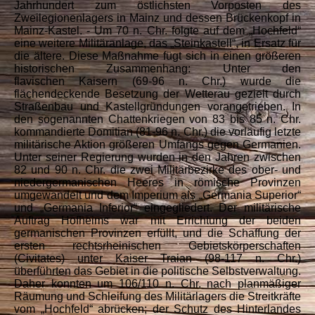
Jahrhundert zum östlichsten Vorposten des
Zweilegionenlagers in Mainz und dessen Brückenkopf in
Mainz-Kastel. - Um 70 n. Chr. folgte auf dem „Hochfeld“
eine weitere Militäranlage, das „Steinkastell“, in Ersatz für
die ältere. Diese Maßnahme fügt sich in einen größeren
historischen Zusammenhang: Unter den
flavischen
Kaisern (69-96 n. Chr.) wurde die
flächendeckende Besetzung der Wetterau gezielt durch
Straßenbau und Kastellgründungen vorangetrieben. In
den sogenannten Chattenkriegen von 83 bis 85 n. Chr.
kommandierte Domitian (81-96 n. Chr.) die vorläufig letzte
militärische Aktion größeren Umfangs gegen Germanien.
Unter seiner Regierung wurden in den Jahren zwischen
82 und 90 n. Chr. die zwei Militärbezirke des ober- und
niedergermanischen Heeres in römische Provinzen
umgewandelt und dem Imperium als „Germania Superior“
und „Germania Inferior“ eingegliedert. Der militärische
Auftrag Hofheims war mit Errichtung der beiden
germanischen Provinzen erfüllt, und die Schaffung der
ersten rechtsrheinischen Gebietskörperschaften
(Civitates) unter Kaiser Traian (98-117 n. Chr.)
überführten das Gebiet in die politische Selbstverwaltung.
Daher konnten um 106/110 n. Chr. nach planmäßiger
Räumung und Schleifung des Militärlagers die Streitkräfte
vom „Hochfeld“ abrücken; der Schutz des Hinterlandes