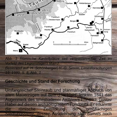
Abb. 3 Römische Kastellplätze seit vespasianischer Zeit im
Vorfeld des Legionslagers Mainz.
Basierend auf: H. Schönberger| H.-G. Simon, Limesforschungen
19, 1980, S. 8, Abb. 1
Geschichte und Stand der Forschung
Umfangreicher Steinraub und planmäßiger Abbruch von
alten Mauerzügen auf dem „Hochfeld“ lenkten 1841 das
Augenmerk des Wiesbadener Archivars Friedrich Gustav
Habel auf diesen archäologischen Fundplatz. Er erkannte
die römische Zeitstellung der großflächigen
Siedlungsstelle, dessen Ausdehnung sich damals noch