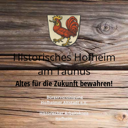
Historisches Hofheim
am Taunus
Altes für die Zukunft bewahren!
Bürgervereinigung
Hofheimer Altstadt e.V.
Historischer Arbeitskreis
Hofheim