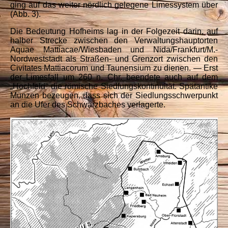
ging auf das weiter nördlich gelegene Limessystem über
(Abb. 3).
Die Bedeutung Hofheims lag in der Folgezeit darin, auf
halber Strecke zwischen den Verwaltungshauptorten
Aquae Mattiacae/Wiesbaden und Nida/Frankfurt/M.-
Nordweststadt als Straßen- und Grenzort zwischen den
Civitates Mattiacorum und Taunensium zu dienen. — Erst
der Limesfall um 260 n. Chr. beendete auch auf dem
„Hochfeld“ die römische Siedlungskontinuität. Spätantike
Münzen bezeugen, dass sich der Siedlungsschwerpunkt
an die Ufer des Schwarzbaches verlagerte.