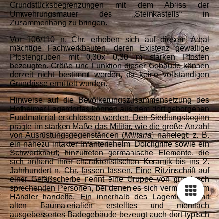
Grundstücksbegrenzungen mit dem Abriss der
Umwehrungsmauer des „Steinkastells“ in
Zusammenhang zu bringen.
Vor 106/110 n. Chr. erhoben sich auf diesem Areal
mächtige Fachwerkbauten, deren Existenz gewaltige
Pfostengruben mit 0,30x 0,30 m starken Pfosten
bezeugten. Größe und Funktion dieser Gebäude können
derzeit nicht bestimmt werden, da keine vollständigen
Grundrisse ermittelt wurden.
Hinweise auf die Bevölkerungszusammensetzung des
Hofheimer Lagerdorfes können aus dem dort geborgenen
Fundmaterial erschlossen werden. Den Siedlungsbeginn
prägte im starken Maße das Militär, wie die große Anzahl
von Ausrüstungsgegenständen (
Militaria
) nahelegt: z. B.
ein nahezu intakter Infanteriehelm, Dolchgriffe sowie ein
Schwertknauf; hinzutreten germanische Elemente, die
sich anhand ihrer charakteristischen Keramik bis ins 2.
Jahrhundert n. Chr. fassen lassen. Eine Ritzinschrift auf
einer Gefäßscherbe nennt eine Gruppe von griechisch
sprechenden Personen, bei denen es sich vermutlich um
Händler handelte. Ein innerhalb des Lagerdorfes mit
alten Baumaterialien erstelltes und mehrfach
ausgebessertes Badegebäude bezeugt auch dort typisch