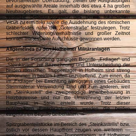
bevorstehender Überbauung, zielten die Ausgrabungen
auf ausgewählte Areale innerhalb des etwa 4 ha großen
Neubaugebietes. Es galt, die bislang unbekannte
westliche Bebauungsgrenze des bereits lokalisierten
Vicus zu ermitteln sowie die Ausdehnung des römischen
Gräberfeldes nahe der „Gotenstraße“ festzulegen. Trotz
schlechter Witterungsverhältnisse und großer Zeitnot
konnten interessante Aufschlüsse gewonnen werden.
Allgemeines zu den Hofheimer Militäranlagen
Die in der Forschung gängigen Begriffe „Erdlager“ und
„Steinkastell“ zur Bezeichnung und Unterscheidung der
beiden römischen Truppenlager in Hofheim sind streng
genommen in beiden Fällen unzutreffend. Zum einen, da
im „Erdlager“ bei Errichtung wenigstens eines Gebäudes
Steinmaterial Verwendung fand und zum anderen, weil
im „Steinkastell“ die zweiperiodige Innenbebauung in
Holzbauweise und nur die Umwehrung der letzten
Bauphase in Stein erstellt wurde. Trotz dieser
notwendigen Einschränkungen werden die beiden
eingeführten Begriffe beibehalten.
Spitzgrabenteilstücke im Bereich des „Steinkastells“ bzw.
östlich vor dessen Hauptfront zeugen von weiteren —
wohl nur kurzfristigen — Truppenlagern auf Hofheimer