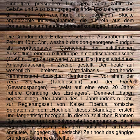
Einheit(en) preisgeben. Hingegen tragen zahlreiche
Gefäße und Ausrüstungsgegenstände Besitzervermerke,
d. h. zur Kennzeichnung der jeweiligen Stücke
angebrachte Individualnamen, die auf ein aus dem
Donauraum stammendes Soldatenkontingent hinweisen.
Die Gründung des „Erdlagers“ setzte der Ausgräber in die
Zeit um 40 n. Chr., weshalb das dort geborgene Fundgut
als repräsentativer Querschnitt der militärischen
Ausstattung einer Auxiliartruppe in claudisch/neronischer
(41-68 n. Chr.) Zeit gewertet wurde. Erst jüngst wird diese
Anfangsdatierung in Zweifel gestellt. Der heute auf
wesentlich breiterer Materialbasis beruhende
Kenntnisstand römischer Kleinfunde — vor allem der
Terra Sigillata
(Tafelgeschirr) und der
Fibeln
(Gewandspangen) — weist auf eine etwa 20 Jahre
frühere Gründung des „Erdlagers“. Demnach haben
bereits in den 20er-Jahren des 1. Jahrhunderts n. Chr.,
zur Regierungszeit von Kaiser Tiberius, römische
Soldaten auf dem „Hochfeld“ dieses Standlager erstellt
und längerfristig bezogen. In diesen zeitlichen Rahmen
fügt sich auch gut der polygonale Lagergrundriss, der in
claudischen Zusammenhängen auffallend archaisch
anmutete, hingegen zu tiberischer Zeit noch das gängige
Grundriss-Schema darstellte.