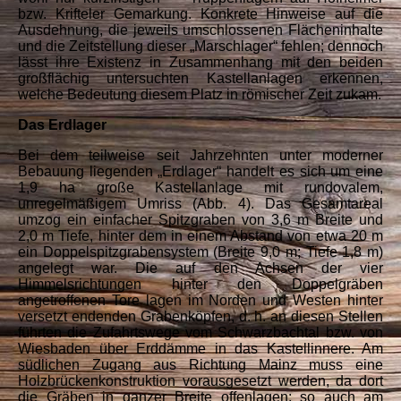
bzw. Krifteler Gemarkung. Konkrete Hinweise auf die
Ausdehnung, die jeweils umschlossenen Flächeninhalte
und die Zeitstellung dieser „Marschlager“ fehlen; dennoch
lässt ihre Existenz in Zusammenhang mit den beiden
großflächig untersuchten Kastellanlagen erkennen,
welche Bedeutung diesem Platz in römischer Zeit zukam.
Das Erdlager
Bei dem teilweise seit Jahrzehnten unter moderner
Bebauung liegenden „Erdlager“ handelt es sich um eine
1,9 ha große Kastellanlage mit rundovalem,
unregelmäßigem Umriss (Abb. 4). Das Gesamtareal
umzog ein einfacher Spitzgraben von 3,6 m Breite und
2,0 m Tiefe, hinter dem in einem Abstand von etwa 20 m
ein Doppelspitzgrabensystem (Breite 9,0 m; Tiefe 1,8 m)
angelegt war. Die auf den Achsen der vier
Himmelsrichtungen hinter den Doppelgräben
angetroffenen Tore lagen im Norden und Westen hinter
versetzt endenden Grabenköpfen, d. h. an diesen Stellen
führten die Zufahrtswege vom Schwarzbachtal bzw. von
Wiesbaden über Erddämme in das Kastellinnere. Am
südlichen Zugang aus Richtung Mainz muss eine
Holzbrückenkonstruktion vorausgesetzt werden, da dort
die Gräben in ganzer Breite offenlagen; so auch am