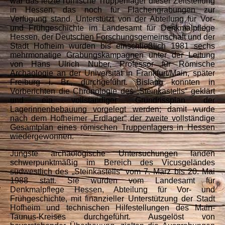
war das letzte römische Truppenlager dieser Zeitstellung
in Hessen, das noch für Flächengrabungen zur
Verfügung stand. Unterstützt von der Abteilung für Vor-
und Frühgeschichte im Landesamt für Denkmalpflege
Hessen, der Deutschen Forschungsgemeinschaft und der
Stadt Hofheim wurden bis einschließlich 1981 sechs
mehrmonatige Grabungskampagnen unter der Leitung
von Hans Ulrich Nuber, Professor für Römische
Archäologie an der Universität in Frankfurt/Main, später
Freiburg i. Br., durchgeführt. Bislang konnten in
Vorberichten die Chronologie des „Steinkastells“ geklärt
und ein vollständiger Grundrissplan der
Lagerinnenbebauung vorgelegt werden; damit wurde
nach dem Hofheimer „Erdlager“ der zweite vollständige
Gesamtplan eines römischen Truppenlagers in Hessen
wiedergewonnen.
Jüngste archäologische Untersuchungen fanden
schwerpunktmäßig im Bereich des Vicusgeländes
südwestlich des „Steinkastells“ vom 7. März bis 20. Mai
1988 statt. Sie wurden vom Landesamt für
Denkmalpflege Hessen, Abteilung für Vor- und
Frühgeschichte, mit finanzieller Unterstützung der Stadt
Hofheim und technischen Hilfestellungen des Main-
Taunus-Kreises durchgeführt. Ausgelöst von