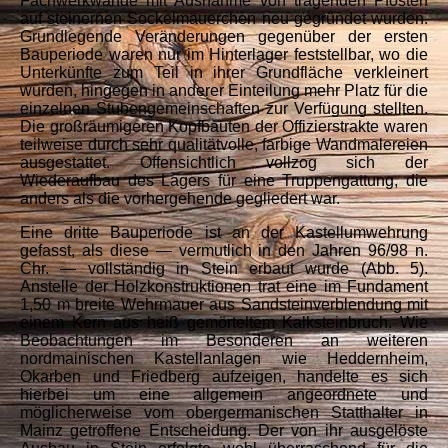
Fachwerkwände mit Ausnahme von tragenden Pfosten
auf steinernen Sockelmäuerchen neu gegründet wurden.
Grundlegende Veränderungen gegenüber der ersten
Bauperiode waren nur im Hinterlager feststellbar, wo die
Unterkünfte zum Teil in ihrer Grundfläche verkleinert
wurden, hingegen in anderer Einteilung mehr Platz für die
einzelnen Stubengemeinschaften zur Verfügung stellten.
Die großräumigeren Kopfbauten der Offizierstrakte waren
teilweise durch sehr qualitätvolle, farbige Wandmalereien
ausgestattet. Offensichtlich vollzog sich der
Wiederaufbau des Lagers für eine Truppengattung, die
anders als die vorhergehende gegliedert war.
Eine dritte Bauperiode ist an der Kastellumwehrung
gefasst, als diese — vermutlich in den Jahren 96/98 n.
Chr. — vollständig in Stein erbaut wurde (Abb. 5).
Anstelle der Holzkonstruktionen trat eine im Fundament
1,50 m breite Wehrmauer aus Sandsteinverblendung mit
einem Kern aus heiß gemörteltem Kalksteinbruch. Wie
Beobachtungen im Besonderen an weiteren
nordmainischen Kastellanlagen wie Heddernheim,
Okarben und Friedberg aufzeigen, handelte es sich
hierbei um eine allgemein angeordnete und
möglicherweise vom obergermanischen Statthalter in
Mainz getroffene Entscheidung. Der von ihr ausgelöste