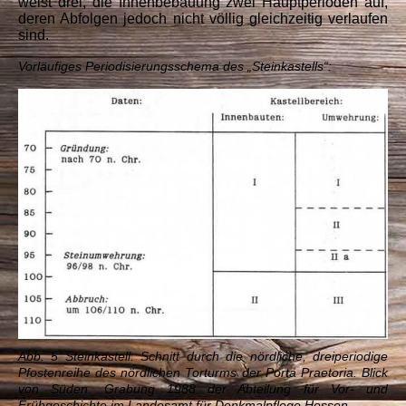
weist drei, die Innenbebauung zwei Hauptperioden auf,
deren Abfolgen jedoch nicht völlig gleichzeitig verlaufen
sind.
Vorläufiges Periodisierungsschema des „Steinkastells“:
Abb. 5 Steinkastell. Schnitt durch die nördliche, dreiperiodige
Pfostenreihe des nördlichen Torturms der Porta Praetoria. Blick
von Süden.
Grabung 1988 der Abteilung für Vor- und
Frühgeschichte im Landesamt für Denkmalpflege Hessen.