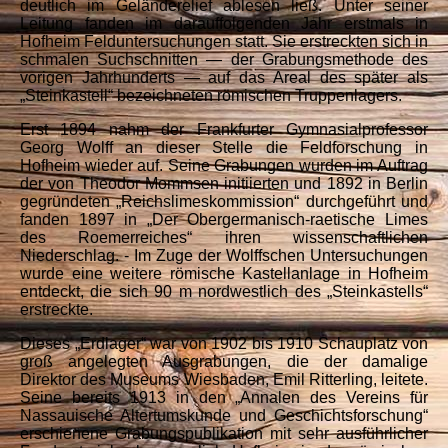
deutlich im Geländerelief ablesen ließ. Unter seiner
Leitung fanden im darauffolgenden Jahr erstmals in
Hofheim Felduntersuchungen statt. Sie erstreckten sich in
schmalen Suchschnitten — der Grabungsmethode des
vorigen Jahrhunderts — auf das Areal des später als
„Steinkastell“ bezeichneten römischen Truppenlagers.
Erst 1894 nahm der Frankfurter Gymnasialprofessor
Georg Wolff an dieser Stelle die Feldforschung in
Hofheim wieder auf. Seine Grabungen wurden im Auftrag
der von Theodor Mommsen initiierten und 1892 in Berlin
gegründeten „Reichslimeskommission“ durchgeführt und
fanden 1897 in „Der Obergermanisch-raetische Limes
des Roemerreiches“ ihren wissenschaftlichen
Niederschlag. - Im Zuge der Wolffschen Untersuchungen
wurde eine weitere römische Kastellanlage in Hofheim
entdeckt, die sich 90 m nordwestlich des „Steinkastells“
erstreckte.
Dieses „Erdlager“ war von 1902 bis 1910 Schauplatz von
groß angelegten Ausgrabungen, die der damalige
Direktor des Museums Wiesbaden, Emil Ritterling, leitete.
Seine bereits 1913 in den „Annalen des Vereins für
Nassauische Altertumskunde und Geschichtsforschung“
erschienene Grabungspublikation mit sehr ausführlicher