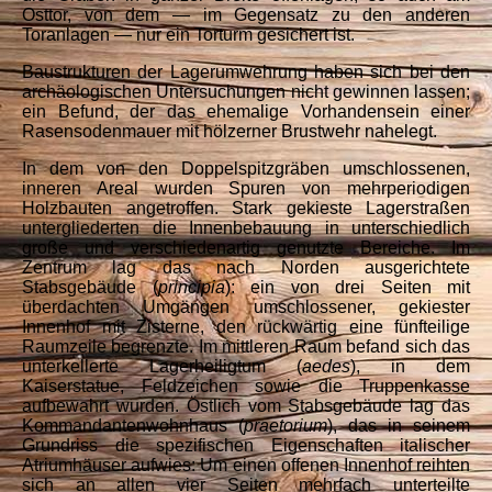
Osttor, von dem — im Gegensatz zu den anderen
Toranlagen — nur ein Torturm gesichert ist.
Baustrukturen der Lagerumwehrung haben sich bei den
archäologischen Untersuchungen nicht gewinnen lassen;
ein Befund, der das ehemalige Vorhandensein einer
Rasensodenmauer mit hölzerner Brustwehr nahelegt.
In dem von den Doppelspitzgräben umschlossenen,
inneren Areal wurden Spuren von mehrperiodigen
Holzbauten angetroffen. Stark gekieste Lagerstraßen
untergliederten die Innenbebauung in unterschiedlich
große und verschiedenartig genutzte Bereiche. Im
Zentrum lag das nach Norden ausgerichtete
Stabsgebäude (
principia
): ein von drei Seiten mit
überdachten Umgängen umschlossener, gekiester
Innenhof mit Zisterne, den rückwärtig eine fünfteilige
Raumzeile begrenzte. Im mittleren Raum befand sich das
unterkellerte Lagerheiligtum (
aedes
), in dem
Kaiserstatue, Feldzeichen sowie die Truppenkasse
aufbewahrt wurden. Östlich vom Stabsgebäude lag das
Kommandantenwohnhaus (
praetorium
), das in seinem
Grundriss die spezifischen Eigenschaften italischer
Atriumhäuser aufwies: Um einen offenen Innenhof reihten
sich an allen vier Seiten mehrfach unterteilte