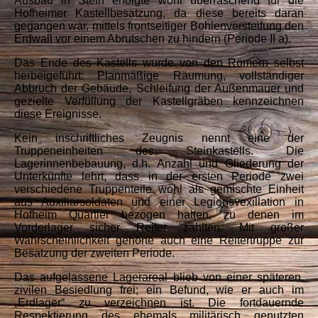
Ausbau in Stein erfolgte wohl überraschend für die
Hofheimer Kastellbesatzung, da diese bereits daran
gegangen war, mittels frontseitiger Bohlenversteifung den
Erdwall vor einem Abrutschen zu hindern (Periode II a).
Das Ende des Kastells wurde von den Römern selbst
herbeigeführt: Planmäßige Räumung, vollständiger
Abbruch der Gebäude, Schleifung der Außenmauer und
gezielte Verfüllung der Kastellgräben kennzeichnen
diese Ereignisse.
Kein inschriftliches Zeugnis nennt eine der
Truppeneinheiten des Steinkastells. Die
Lagerinnenbebauung, d.h. Anzahl und Gliederung der
Unterkünfte lehrt, dass in der ersten Periode zwei
verschiedene Truppenteile wohl als gemischte Einheit
aus Auxiliarsoldaten und einer Legionsvexillation in
Hofheim Quartier bezogen hatten, zu denen im
Vorderlager sicher Reiter zählten. Mit großer
Wahrscheinlichkeit gehörte auch eine Reitertruppe zur
Besatzung der zweiten Periode.
Das aufgelassene Lagerareal blieb von einer späteren,
zivilen Besiedlung frei; ein Befund, wie er auch im
„Erdlager“ zu verzeichnen ist. Die fortdauernde
Respektierung des ehemals militärisch genutzten