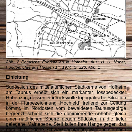
Abb. 2 Römische Fundstellen in Hofheim. Aus: H. U. Nuber,
Fundberichte aus Hessen 14, 1974, S. 228, Abb. 1
Einleitung
Südöstlich des mittelalterlichen Stadtkerns von Hofheim
am Taunus erhebt sich ein markanter, lössbedeckter
Höhenzug, dessen eindrucksvolle topografische Situation
in der Flurbezeichnung „Hochfeld“ treffend zur Geltung
kommt. Im Nordosten vom bewaldeten Taunusgebirge
begrenzt, schiebt sich die dominierende Anhöhe gleich
einer natürlichen Sperre gegen Südosten in die tiefer
gelegene Mainebene. Steil fallen ihre Hänge gegen das
nördlich gelegene Schwarzbachtal ab, während sie nach