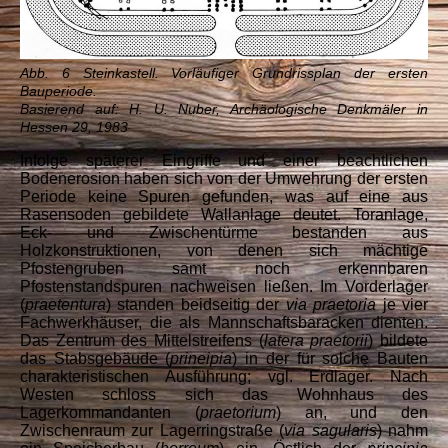
Abb. 6 Steinkastell. Vorläufiger Grundrissplan der ersten
Bauperiode.
Basierend auf: H. U. Nuber, Archäologische Denkmäler in
Hessen 29, 1983
Infolge späterer Eingriffe und einer beachtlichen
Bodenerosion haben sich von der Umwehrung der ersten
Periode keine Spuren gefunden, was auf eine aus
Rasensoden gebildete Wallanlage deutet. Toranlage,
Eck- und Zwischentürme bestanden aus
Holzkonstruktionen, von denen sich mächtige
Pfostengruben samt noch erkennbaren
Pfostenstandspuren nachweisen ließen. Im Vorderlager
(
praetentura
) standen beidseitig der
via praetoria
je vier
Fachwerkhäuser, die als Mannschaftsbaracken dienten.
Das Zentrum des Mittelstreifens (
latera praetorii
) bildete
das Stabsgebäude (
prineipia
) in der für solche Bauten
charakteristischen Ausführung; vgl. Erdlager. Nach
Westen schloss sich das Wohnhaus des
Lagerkommandanten (
praetorium
) an, und den
Zwischenraum zur Lagerringstraße (
via sagularis
) nahm