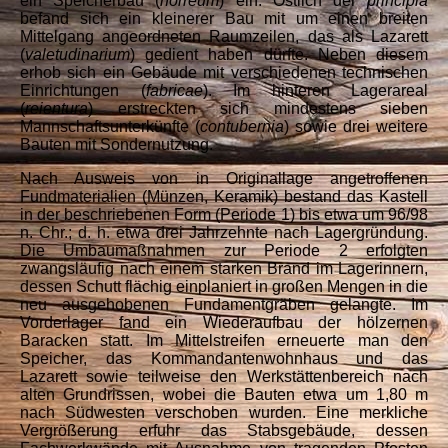
ein Speicherbau (
horreum
) ein. Östlich der
principia
befand sich ein kleinerer Bau mit um einen breiten
Mittelgang angeordneten Raumzeilen, das als Lazarett
(
valetudinarium
) gedient haben dürfte. Neben diesem
erhob sich ein Gebäude mit verschiedenen technischen
Einrichtungen (
fabricae
). Im hinteren Lagerareal
(
reientura
) erstreckten sich mindestens sieben
Mannschaftsunterkünfte (
contubernia
) sowie drei weitere
Bauten mit Sondernutzung.
Nach Ausweis von in Originallage angetroffenen
Fundmaterialien (Münzen, Keramik) bestand das Kastell
in der beschriebenen Form (Periode 1) bis etwa um 96/98
n. Chr.; d. h. etwa drei Jahrzehnte nach Lagergründung.
Die Umbaumaßnahmen zur Periode 2 erfolgten
zwangsläufig nach einem starken Brand im Lagerinnern,
dessen Schutt flächig einplaniert in großen Mengen in die
neu ausgehobenen Fundamentgräben gelangte. Im
Vorderlager fand ein Wiederaufbau der hölzernen
Baracken statt. Im Mittelstreifen erneuerte man den
Speicher, das Kommandantenwohnhaus und das
Lazarett sowie teilweise den Werkstättenbereich nach
alten Grundrissen, wobei die Bauten etwa um 1,80 m
nach Südwesten verschoben wurden. Eine merkliche
Vergrößerung erfuhr das Stabsgebäude, dessen