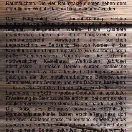
Raumfluchten. Die vier Raumtrakte dienten neben dem
eigentlichen Wohnbedarf auch dienstlichen Zwecken.
Den Hauptanteil der Innenbebauung stellten
langrechteckige Mannschaftsbaracken dar, in denen die
Soldaten untergebracht waren. Diese Quartiere
(
contubernia
) lagen mit ihren Längsseiten dicht
aneinandergereiht vorwiegend im südlichen
Lagerabschnitt. — Beidseitig der von Norden in das
Kastell führenden Lagerhauptstraße (
via praetoria
) lagen
große Speicherbauten (
borrea
), an die sich im
nordwestlichen Kastellareal Werkstätten (
fabricae
)
anschlossen. In diesem Bereich wurden technische
Einrichtungen bzw. charakteristische Fundgegenstände
geborgen, die dort metallverarbeitende Betriebe, eine
Schreinerei, eine Gerberei und eine Bäckerei bezeugen.
— In der Spätzeit des Truppenlagers wurde in diesem
Lagerviertel ein 5x13 m großes Gebäude mit apsidialer
Erweiterung in Steinbauweise errichtet, bei dem es sich
möglicherweise um ein kleines Badegebäude handelte.
Die Größe des „Erdlagers“ sowie die Anzahl der
Mannschaftsunterkünfte lassen erschließen, dass dort
eine etwa 500 Mann starke, teilberittene Kohorte (
cohors
quingenaria equitata
) stationiert war; allerdings haben
sich keinerlei Belege gefunden, die den Namen der