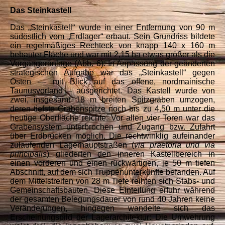
Das Steinkastell
Das „Steinkastell“ wurde in einer Entfernung von 90 m
südöstlich vom „Erdlager“ erbaut. Sein Grundriss bildete
ein regelmäßiges Rechteck von knapp 140 x 160 m
bebauter Fläche und war mit 2,15 ha etwas größer als die
Vorgängeranlage (Abb. 6). In Anpassung der geänderten
strategischen Aufgabe war das „Steinkastell“ gegen
Osten — mit Blick auf das offene, nordmainische
Taunusvorland – ausgerichtet. Das Kastell wurde von
zwei, insgesamt 18 m breiten Spitzgräben umzogen,
deren tiefste Grabenspitze noch bis zu 4,50 m unter die
heutige Oberfläche reichte. Vor allen vier Toren war das
Grabensystem unterbrochen und Zugang bzw. Zufahrt
über Erdbrücken möglich. Die rechtwinklig aufeinander
zulaufenden Lagerhauptstraßen (
via praetoria und via
principalis
) gliederten den inneren Kastellbereich in
einen vorderen und einen rückwärtigen, je 50 m tiefen
Abschnitt, auf dem sich Truppenunterkünfte befanden. Auf
dem Mittelstreifen von 28 m Tiefe reihten sich Stabs- und
Gemeinschaftsbauten. Diese Einteilung erfuhr während
der gesamten Belegungsdauer von rund 40 Jahren keine
Veränderungen, hingegen wandelte sich das
Erscheinungsbild der Lagerarchitektur: Die Umwehrung