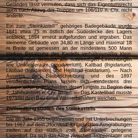
Geländes lässt vermuten, dass sich das Eigentumsrecht
auch nach Abzug der Truppen um 106/110 n. Chr. nicht
änderte.
Ein zum „Steinkastell‘“ gehöriges Badegebäude wurde
1841 etwa 75 m östlich der Südostecke des Lagers
entdeckt, 1894 erneut aufgefunden und ergraben. Das
steinerne Gebäude von 34,80 m Länge und maximal 18
m Breite ist gemessen an der mindestens 500 Mann
starken Besatzung des Kastells verhältnismäßig klein,
umfasst aber dennoch alle notwendigen Einrichtungen
wie Umkleideraum (
apodyterium
), Kaltbad (
frigidarium
),
Laubad (
tepidarium
) und Heißbad (
caldarium
). — Nach
Ausweis der Baubeschreibung und des 1897
veröffentlichten Plans lassen sich mindestens drei
Bauperioden unterscheiden, deren jüngste zu Beginn des
2. Jahrhunderts n. Chr. datiert. — Das Kastellbad musste
1979/80 dem Bau eines Wasserbehälters weichen.
Zivilsiedlung südlich des Steinkastells
Die im Jahr 1955 begonnenen und mit Unterbrechungen
bis 1967 auf dem „Hochfeld“ fortgesetzten Ausgrabungen
zielten auf das südlich vom „Steinkastell“ gelegene
Lagerdorf. Da sich das Areal zwischen Truppenlager und