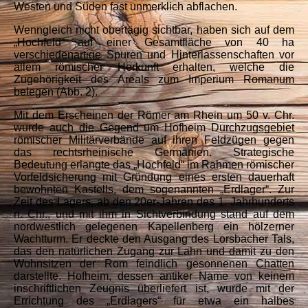
Westen und Süden fast unmerklich abflachen.
Wenngleich nicht obertägig sichtbar, haben sich auf dem
„Hochfeld“ auf einer Gesamtfläche von 40 ha
verschiedenartige Spuren und Hinterlassenschaften vor
allem römischer Herkunft erhalten, welche die
Zugehörigkeit des Areals zum Imperium Romanum
belegen (Abb. 2).
Mit dem Erscheinen der Römer am Rhein um 50 v. Chr.
wurde auch die Gegend um Hofheim Durchzugsgebiet
römischer Militärverbände auf ihren Feldzügen gegen
das rechtsrheinische Germanien. Strategische
Bedeutung erlangte das „Hochfeld“ im Rahmen römischer
Vorfeldsicherung mit Gründung eines ersten dauerhaft
bewohnten Kastells, dem sogenannten „Erdlager“. Zur
Zeit des Lagers, ab den 20er-Jahren des 1. Jahrhunderts
n. Chr., und mit ihm in Sichtverbindung stand auf dem
nordwestlich gelegenen Kapellenberg ein hölzerner
Wachtturm. Er deckte den Ausgang des Lorsbacher Tals,
das den natürlichen Zugang zur Lahn und damit zu den
Wohnsitzen der Rom feindlich gesonnenen Chatten
darstellte. Hofheim, dessen antiker Name von keinem
inschriftlichen Zeugnis überliefert ist, wurde mit der
Errichtung des „Erdlagers“ für etwa ein halbes