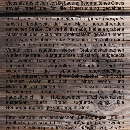
Vicus als absichtlich von Bebauung freigehaltenes Glacis
erwies, lagen die für die Untersuchung gewählten
Grabungsflächen in einem Abstand von etwa 50 m
südlich des linken Lagerseitentores (
porta principalis
sinistra
), beiderseits der von Mainz heranführenden
römischen Straße. Der verhältnismäßig kleine ergrabene
Ausschnitt des Vicus am „Steinkastell“ gewährt einen
interessanten Einblick in das Aussehen, den Aufbau und
die Zweckbestimmung eines solchen Lagerdorfes: Im
Verlauf von insgesamt sieben Grabungskampagnen
wurden mehrere Hausgrundrisse vollständig aufgedeckt
und weitere Baukomplexe teilweise freigelegt bzw.
angegraben. Der angetroffene Baubefund zeigt im
Wesentlichen die typischen langrechteckigen
„Streifenhäuser“, die mit ihren Schmalseiten zur Straße
orientiert waren und
sich in einen Wohn- und
Wirtschaftstrakt gliederten. — Es lassen sich zwei
Bauperioden trennen, von denen die ältere,
hauptsächlich in Holzbauweise (Fachwerkhäuser)
ausgeführt, durch Brand zugrunde ging. Die
Neubebauung erfolgte vorrangig in Stein.
Eine Vielzahl von technischen Einrichtungen, die in
Freiflächen zwischen den Steingebäuden der zweiten
zivilen Siedlungsperiode sowie parallel zur Straße