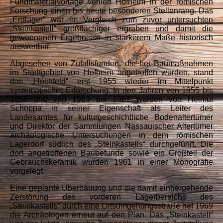
Fundmaterialvorlage verlieh Hofheim in der römischen
Forschung einen bis heute besonderen Stellenrang. Das
„Erdlager“ war im Vergleich zum zuvor untersuchten
„Steinkastell“ großflächiger ergraben und damit die
gewonnenen Ergebnisse in stärkerem Maße historisch
auswertbar.
Abgesehen von Zufallsfunden, die bei Baumaßnahmen
im Stadtgebiet von Hofheim angetroffen wurden, stand
das „Hochfeld“ erst 1955 wieder im Mittelpunkt
systematischer Erforschung. In den Jahren von 1955 bis
1958 und von 1963 bis 1967 wurden von Helmut
Schoppa in seiner Eigenschaft als Leiter des
Landesamtes für kulturgeschichtliche Bodenaltertümer
und Direktor der Sammlungen Nassauischer Altertümer
archäologische Untersuchungen in dem römischen
Lagerdorf südlich des „Steinkastells“ durchgeführt. Die
dort angetroffenen Baubefunde sowie ein Großteil der
Gebrauchskeramik wurden 1961 in einer Monografie
vorgelegt.
Eine geplante Überbauung und die damit einhergehende
Zerstörung des vorderen Lagerbereichs des
„Steinkastells“ durch eine Ortsumgehungsstraße rief 1969
die Archäologen erneut auf den Plan. Das „Steinkastell“