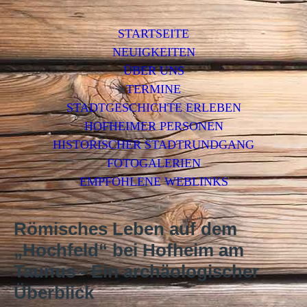
STARTSEITE
NEUIGKEITEN
ÜBER UNS
TERMINE
STADTGESCHICHTE ERLEBEN
HOFHEIMER PERSONEN
HISTORISCHER STADTRUNDGANG
FOTOGALERIEN
EMPFOHLENE WEBLINKS
Römisches Leben auf dem
„Hochfeld“ bei Hofheim am
Taunus -
Ein archäologischer
Überblick