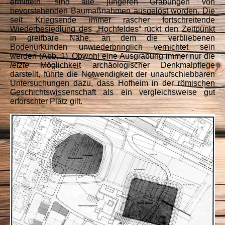
ermitteln, sind alle jüngeren Grabungen von
bevorstehenden Baumaßnahmen ausgelöst worden. Die
seit Kriegsende immer rascher fortschreitende
Wiederbesiedlung des „Hochfeldes“ rückt den Zeitpunkt
in greifbare Nähe, an dem die verbliebenen
Bodenurkunden unwiederbringlich vernichtet sein
werden (Abb. 1). Obwohl eine Ausgrabung immer nur die
letzte
Möglichkeit archäologischer Denkmalpflege
darstellt, führte die Notwendigkeit der unaufschiebbaren
Untersuchungen dazu, dass Hofheim in der römischen
Geschichtswissenschaft als ein vergleichsweise gut
erforschter Platz gilt.