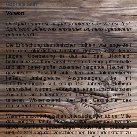
Gabriele Seitz
Vorwort
Quidquid ortum est, aliquando interire necesse est. (Lat.
Sprichwort: „Alles, was entstanden ist, muss irgendwann
untergehen“)
Die Erforschung des römischen Hofheim war lange Zeit
von dem glücklichen Umstand geprägt, dass keine
jüngere Überbauung in das auf dem „Hochfeld“
befindliche Siedlungsareal zerstörend eingegriffen hatte
und sich daher große, zusammenhängende Flächen in
gewünschter Auswahl aufdecken und dokumentieren
ließen. Umfangreiche Ausgrabungen, die mit
Unterbrechungen seit knapp 150 Jahren in Hofheim
veranstaltet wurden, erbrachten einen unschätzbaren
Zuwachs an Erkenntnissen und vertieften zugleich
unseren Wissensstand über die Geschichte des
römischen Germanien.
Waren die archäologischen Untersuchungen ab der Mitte
des vorigen Jahrhunderts bis zur Jahrhundertwende
davon bestimmt, gezielt Lage, Ausdehnung, Charakter
und Zeitstellung der verschiedenen Bodendenkmale zu