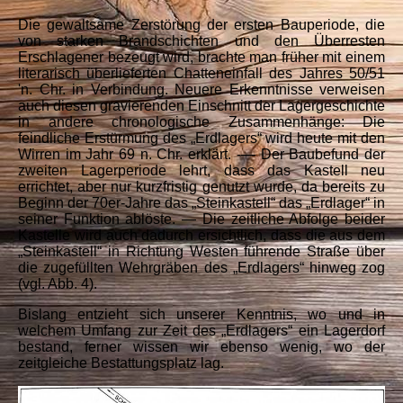
Die gewaltsame Zerstörung der ersten Bauperiode, die
von starken Brandschichten und den Überresten
Erschlagener bezeugt wird, brachte man früher mit einem
literarisch überlieferten Chatteneinfall des Jahres 50/51
'n. Chr. in Verbindung. Neuere Erkenntnisse verweisen
auch diesen gravierenden Einschnitt der Lagergeschichte
in andere chronologische Zusammenhänge: Die
feindliche Erstürmung des „Erdlagers“ wird heute mit den
Wirren im Jahr 69 n. Chr. erklärt. -— Der Baubefund der
zweiten Lagerperiode lehrt, dass das Kastell neu
errichtet, aber nur kurzfristig genutzt wurde, da bereits zu
Beginn der 70er-Jahre das „Steinkastell“ das „Erdlager“ in
seiner Funktion ablöste. — Die zeitliche Abfolge beider
Kastelle wird auch dadurch ersichtlich, dass die aus dem
„Steinkastell“ in Richtung Westen führende Straße über
die zugefüllten Wehrgräben des „Erdlagers“ hinweg zog
(vgl. Abb. 4).
Bislang entzieht sich unserer Kenntnis, wo und in
welchem Umfang zur Zeit des „Erdlagers“ ein Lagerdorf
bestand, ferner wissen wir ebenso wenig, wo der
zeitgleiche Bestattungsplatz lag.