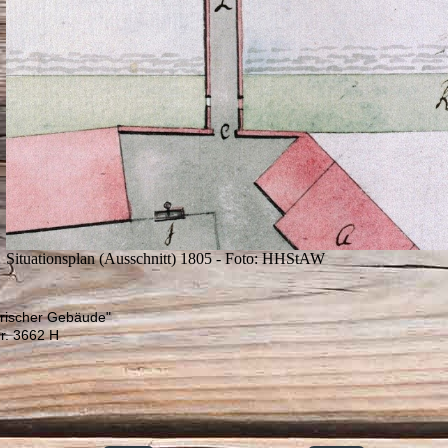
Situationsplan (Ausschnitt) 1805 - Foto: HHStAW
orischer Gebäude"
r. 3662 H