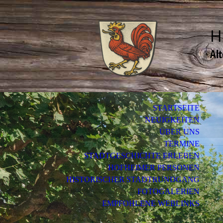
H
Al
STARTSEITE
NEUIGKEITEN
ÜBER UNS
TERMINE
STADTGESCHICHTE ERLEBEN
HOFHEIMER PERSONEN
HISTORISCHER STADTRUNDGANG
FOTOGALERIEN
EMPFOHLENE WEBLINKS