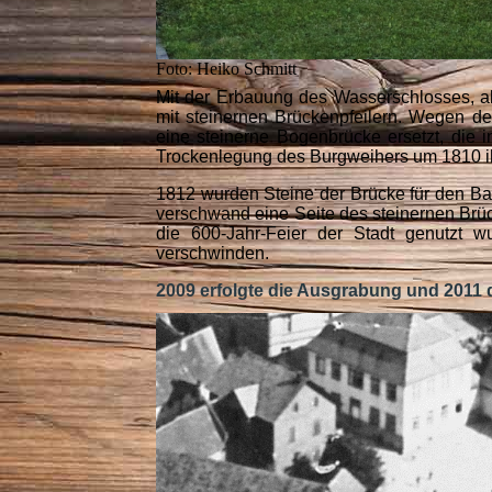
Foto: Heiko Schmitt
Mit der Erbauung des Wasserschlosses, ab
mit steinernen Brückenpfeilern. Wegen d
eine steinerne Bogenbrücke ersetzt, die i
Trockenlegung des Burgweihers um 1810 ihr
1812 wurden Steine der Brücke für den B
verschwand eine Seite des steinernen Brück
die 600-Jahr-Feier der Stadt genutzt w
verschwinden.
2009 erfolgte die Ausgrabung und 2011 