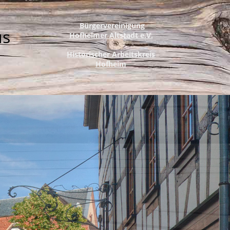
Bürgervereinigung
us
Hofheimer Altstadt e.V.
Historischer Arbeitskreis
Hofheim