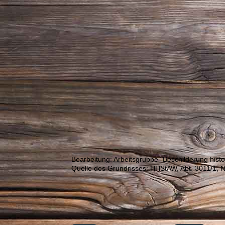
Bearbeitung: Arbeitsgruppe "Beschilderung hist
Quelle des Grundrisses: HHStAW, Abt. 3011/1, N