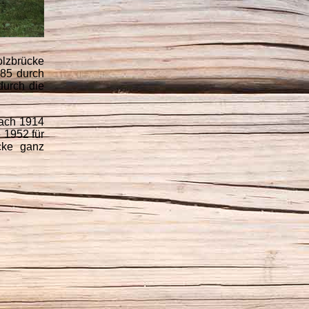
olzbrücke
685 durch
durch die
Nach 1914
 1952 für
cke ganz