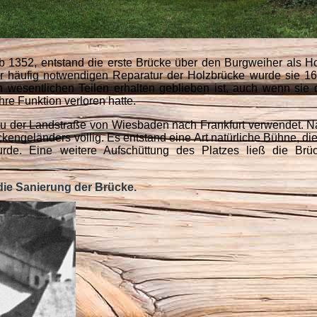
 1352, entstand die erste Brücke über den Burgweiher als H
er häufig notwendigen Reparatur der Holzbrücke wurde sie 1
n wesentlichen Teilen erhalten geblieben ist, auch wenn sie 
e Funktion verloren hatte.
au der Landstraße von Wiesbaden nach Frankfurt verwendet. 
engeländers völlig. Es entstand eine Art natürliche Bühne, die
urde. Eine weitere Aufschüttung des Platzes ließ die Brü
die Sanierung der Brücke.