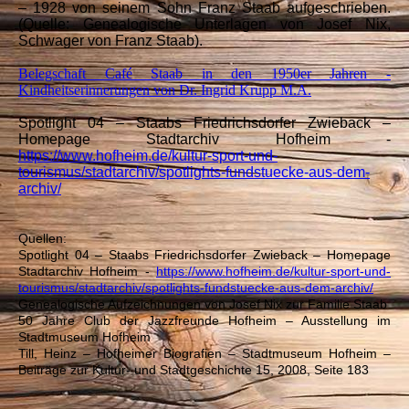
– 1928 von seinem Sohn Franz Staab aufgeschrieben.
(Quelle: Genealogische Unterlagen von Josef Nix,
Schwager von Franz Staab).
Belegschaft Café Staab in den 1950er Jahren -
Kindheitserinnerungen von Dr. Ingrid Krupp M.A.
Spotlight 04 – Staabs Friedrichsdorfer Zwieback –
Homepage Stadtarchiv Hofheim -
https://www.hofheim.de/kultur-sport-und-
tourismus/stadtarchiv/spotlights-fundstuecke-aus-dem-
archiv/
Quellen:
Spotlight 04 – Staabs Friedrichsdorfer Zwieback – Homepage
Stadtarchiv Hofheim -
https://www.hofheim.de/kultur-sport-und-
tourismus/stadtarchiv/spotlights-fundstuecke-aus-dem-archiv/
Genealogische Aufzeichnungen von Josef Nix zur Familie Staab
50 Jahre Club der Jazzfreunde Hofheim – Ausstellung im
Stadtmuseum Hofheim
Till, Heinz – Hofheimer Biografien – Stadtmuseum Hofheim –
Beiträge zur Kultur- und Stadtgeschichte 15, 2008, Seite 183