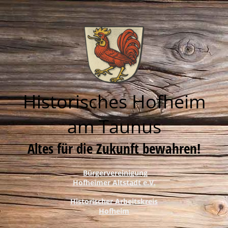
Historisches Hofheim
am Taunus
Altes für die Zukunft bewahren!
Bürgervereinigung
Hofheimer Altstadt e.V.
Historischer Arbeitskreis
Hofheim