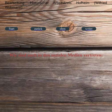
Bearbeitung: Historischer Arbeitskreis Hofheim (Wilfried
Wohmann)
Start
zurück
oben
weiter
Wir sind auch in den sozialen Medien vertreten: