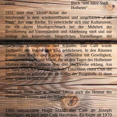
Buch "600 Jahre Stadt
leitete.
Hofheim"
1951 fand eine kleine Schar der
Jazzfreunde in dem wiedereröffneten und umgebauten „Café
Staab“ ihre erste Bleibe. Es entwickelte sich eine Kulturszene,
die mit ihrem Musikgeschmack bei der Mehrheit der
Bevölkerung auf Unverständnis und Ablehnung stieß und nur
bedingt den konservativ bürgerlichen Vorstellungen der
damaligen Jahre entspricht. Zu den Gästen zählten bekannte
Hofheimer Künstlerinnen und Künstler. Das Café wurde
Treffpunkt der Jugend und jung gebliebenen. In den Räumen
genoss man Kaffee und Kuchen, verbunden mit Geselligkeit,
Kunstausstellungen und Musik, die an den Tagen des Hofheimer
Marktes oder an Fastnacht über drei Stockwerke erklang. Am
11. April 1959 fiel im Café Staab der Entschluss, einen Club der
Jazzfreunde zu gründen, der im Keller der Burgstraße 11 dann
seine spätere Heimat fand.
Das Café Staab war in 1950er Jahren auch die Heimat des
Philatelisten-Vereins und des Schachvereins.
1960 verpachtete Hugo Staab das Café an Joseph
Neumann, es hieß jetzt Café Neumann. Es folgte ab 1970