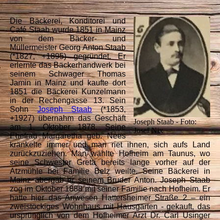
Die Bäckerei, Konditorei und
Café Staab wurde 1851 in Mainz
von dem Bäcker- und
Müllermeister Georg Anton Staab
(*1827, +1895) gegründet. Er
erlernte das Bäckerhandwerk bei
seinem Schwager Thomas
Jamin in Mainz und kaufte dort
1851 die Bäckerei Kunzelmann
in der Rechengasse 13. Sein
Sohn
Joseph Staab
(*1853,
+1927) übernahm das Geschäft
Joseph Staab - Foto:
am 1. Oktober 1878. Seine
Josef Nix
Ehefrau Margaretha geb. Nees
kränkelte immer und man riet ihnen, sich aufs Land
zurückzuziehen. Man wählte Hofheim am Taunus, wo
seine Schwester Greta bereits lange vorher auf der
Atzmühle bei Familie Belz weilte. Seine Bäckerei in
Mainz übergab er seinem Bruder Anton. Joseph Staab
zog im Oktober 1888 mit seiner Familie nach Hofheim. Er
hatte hier das Anwesen Hattersheimer Straße 2 – ein
zweistöckiges Wohnhaus mit Hausgarten - gekauft, das
ursprünglich von dem Hofheimer Arzt Dr. Carl Usinger