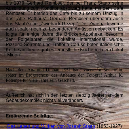
bis 1979 Gerhard Rembser, der bei Franz Staab seine
Ausbildung zum Konditor absolviert hatte, mit dem Café
Rembser. Er betrieb das Café bis zu seinem Umzug in
das „Alte Rathaus“. Gerhard Rembser übernahm auch
das Staab’sche „Zwieback-Rezept“. Der Zwieback wurde
auch später noch zu besonderen Anlässen gebacken. Es
folgte für einige Jahre die Brücken-Apotheke, bevor in
den Folgejahren die Lokalität international wurde,
Pizzeria Sorrento und Trattoria Caruso boten italienische
Küche an, heute gibt es fernöstliche Küche mit dem Lokal
„Midori“.
Nach dem An- und Umbau 1951 hatte zuerst im Souterrain,
später im Erdgeschoss des Anbaues der Fotograf Arthur K.
Potempa für viele Jahre sein Geschäft.
Äußerlich hat sich in den letzten siebzig Jahren an dem
Gebäudekomplex nicht viel verändert.
Ergänzende Beiträge:
„
Das Leben und Wirken von Joseph Staab
(1853-1927)“