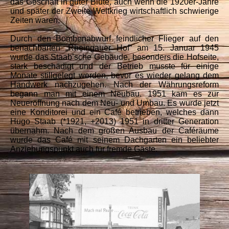
das Geschäft in guter Blüte, auch wenn die 1920er-Jahre
und später der Zweite Weltkrieg wirtschaftlich schwierige
Zeiten waren.
Durch den Bombenabwurf feindlicher Flieger auf den
benachbarten „Rheingauer Hof“ am 15. Januar 1945
wurde das Staab’sche Gebäude, besonders die Hofseite,
stark beschädigt und der Betrieb musste für einige
Monate stillgelegt werden, bevor es wieder gelang dem
Handwerk nachzugehen. Nach der Währungsreform
begann man mit einem Neubau. 1951 kam es zur
Neueröffnung nach dem Neu- und Umbau. Es wurde jetzt
eine Konditorei und ein Café betrieben, welches dann
Hugo Staab (*1921, +2013) 1951 in dritter Generation
übernahm. Nach dem großen Ausbau der Caféräume
wurde das Café mit seinem Dachgarten ein beliebter
Anziehungspunkt auch für fremde Gäste.