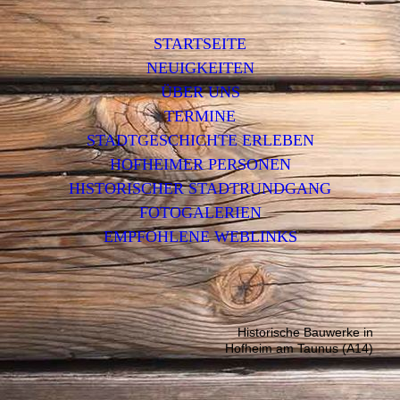
STARTSEITE
NEUIGKEITEN
ÜBER UNS
TERMINE
STADTGESCHICHTE ERLEBEN
HOFHEIMER PERSONEN
HISTORISCHER STADTRUNDGANG
FOTOGALERIEN
EMPFOHLENE WEBLINKS
Historische Bauwerke in
Hofheim am Taunus (A14)