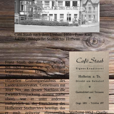
Café Staab nach dem Umbau, 1951 - Foto: Karl
Jakobi - Bildquelle: Stadtarchiv Hofheim
Franz Staab, der das Unternehmen
seit 1921 leitete, war im Übrigen
begeisterter Heimat- und
Altertumsforscher mit einer
offiziellen Grabungserlaubnis des
Landeskonservators. Gemeinsam mit
Josef Nix, aus dessen Nachlass die
Zwiebackverpackung stammt (siehe
oben), war er unter anderem
maßgeblich an der Einrichtung des
Hofheimer Stadtarchivs beteiligt, das
Werbung 1952 - Quelle:
er auch zeitweise ehrenamtlich