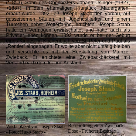
(*1853), Sohn des Oberförsters Johann Usinger (*1827,
+1887), in dem ehemaligen Flurstück „Mauergarten“
erbaut wurde. 1892 ließ Joseph Staab den Vorbau, auf
gusseisernen Säulen, mit Jugendstilerker und einem
Türmchen nebst Wetterfahne, errichten. Joseph Staab
hatte ein Vermögen erwirtschaftet und hätte auch als
Privatier leben können. 1892 wurde er bei der Geburt
eines Kindes im Kirchenbuch von St. Peter und Paul als
„Rentier“ eingetragen. Er wollte aber nicht untätig bleiben
und versuchte es mit der Herstellung von Mainzer
Zwieback. Er errichtete eine Zwiebackbäckerei mit
Versand nach dem In- und Ausland.
Beschriftung einer Zwieback-
Werbeplakat von Joseph Staab
Dose - Früherer Besitzer:
- Foto: Hugo Staab -