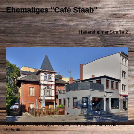
Ehemaliges "Café Staab"
Hattersheimer Straße 2
Anwesen des ehemaligen "Café Staab", 2022 - Foto: Heiko
Schmitt