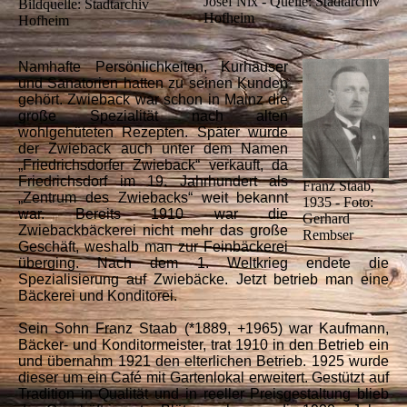
Josef Nix - Quelle: Stadtarchiv
Bildquelle: Stadtarchiv
Hofheim
Hofheim
Namhafte Persönlichkeiten, Kurhäuser
und Sanatorien hatten zu seinen Kunden
gehört. Zwieback war schon in Mainz die
große Spezialität nach alten
wohlgehüteten Rezepten. Später wurde
der Zwieback auch unter dem Namen
„Friedrichsdorfer Zwieback“ verkauft, da
Friedrichsdorf im 19. Jahrhundert als
Franz Staab,
„Zentrum des Zwiebacks“ weit bekannt
1935 - Foto:
war. Bereits 1910 war die
Gerhard
Zwiebackbäckerei nicht mehr das große
Rembser
Geschäft, weshalb man zur Feinbäckerei
überging. Nach dem 1. Weltkrieg endete die
Spezialisierung auf Zwiebäcke. Jetzt betrieb man eine
Bäckerei und Konditorei.
Sein Sohn Franz Staab (*1889, +1965) war Kaufmann,
Bäcker- und Konditormeister, trat 1910 in den Betrieb ein
und übernahm 1921 den elterlichen Betrieb. 1925 wurde
dieser um ein Café mit Gartenlokal erweitert. Gestützt auf
Tradition in Qualität und in reeller Preisgestaltung blieb