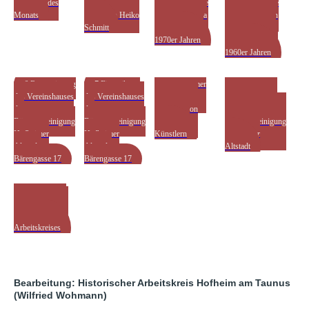
1 Foto des
2 Aktuelle
4 Historische
5 Historische
Monats
Fotos von Heiko
Fotos von Erika
Aufnahmen von
Schmitt
Haindl aus den
Karl Jakobi aus
1970er Jahren
den 1950er und
1960er Jahren
6 Restaurierung
7 Einweihung
8 Hofheimer
9 Fotos von
des Vereinshauses
des Vereinshauses
Ansichten -
Veranstaltungen
der
der
Gemälde von
der
Bürgervereinigung
Bürgervereinigung
Hofheimer
Bürgervereinigung
Hofheimer
Hofheimer
Künstlern
Hofheimer
Altstadt,
Altstadt,
Altstadt
Bärengasse 17
Bärengasse 17
10
Veranstaltungen
des Historischen
Arbeitskreises
Bearbeitung: Historischer Arbeitskreis Hofheim am Taunus
(Wilfried Wohmann)