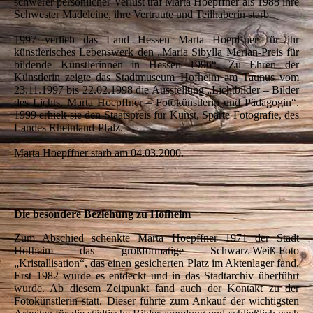
schwerer persönlicher Verlust traf Marta Hoepffner als 1988 ihre
Schwester Madeleine, ihre Vertraute und Teilhaberin starb.
1997 verlieh das Land Hessen Marta Hoepffner für ihr
künstlerisches Lebenswerk den „Maria Sibylla Merian-Preis für
bildende Künstlerinnen in Hessen 1996“. Zu Ehren der
Künstlerin zeigte das Stadtmuseum Hofheim am Taunus vom
23.11.1997 bis 22.02.1998 die Ausstellung „Lichtbilder – Bilder
des Lichts, Marta Hoepffner – Fotokünstlerin und Pädagogin“.
1999 erhielt sie den Staatspreis für Kunst, Sparte Fotografie, des
Landes Rheinland-Pfalz.
Marta Hoepffner starb am 04.03.2000.
Die besondere Beziehung zu Hofheim
Zum Abschied schenkte Marta Hoepffner 1971 der Stadt
Hofheim das großformatige Schwarz-Weiß-Foto
„Kristallisation“, das einen gesicherten Platz im Aktenlager fand.
Erst 1982 wurde es entdeckt und in das Stadtarchiv überführt
wurde. Ab diesem Zeitpunkt fand auch der Kontakt zu der
Fotokünstlerin statt. Dieser führte zum Ankauf der wichtigsten