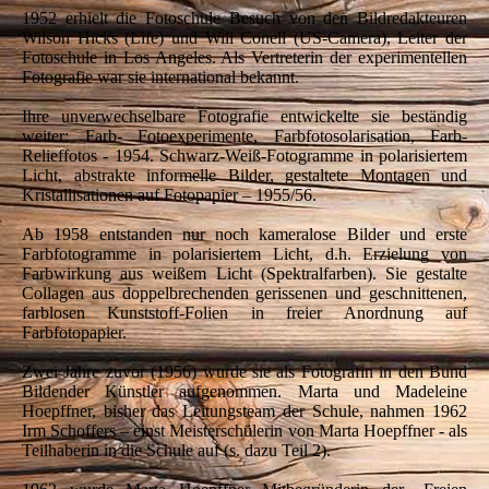
1952 erhielt die Fotoschule Besuch von den Bildredakteuren
Wilson Hicks (Life) und Will Conell (US-Camera), Leiter der
Fotoschule in Los Angeles. Als Vertreterin der experimentellen
Fotografie war sie international bekannt.
Ihre unverwechselbare Fotografie entwickelte sie beständig
weiter: Farb- Fotoexperimente, Farbfotosolarisation, Farb-
Relieffotos - 1954. Schwarz-Weiß-Fotogramme in polarisiertem
Licht, abstrakte informelle Bilder, gestaltete Montagen und
Kristallisationen auf Fotopapier – 1955/56.
Ab 1958 entstanden nur noch kameralose Bilder und erste
Farbfotogramme in polarisiertem Licht, d.h. Erzielung von
Farbwirkung aus weißem Licht (Spektralfarben). Sie gestalte
Collagen aus doppelbrechenden gerissenen und geschnittenen,
farblosen Kunststoff-Folien in freier Anordnung auf
Farbfotopapier.
Zwei Jahre zuvor (1956) wurde sie als Fotografin in den Bund
Bildender Künstler aufgenommen. Marta und Madeleine
Hoepffner, bisher das Leitungsteam der Schule, nahmen 1962
Irm Schoffers – einst Meisterschülerin von Marta Hoepffner - als
Teilhaberin in die Schule auf (s. dazu Teil 2).