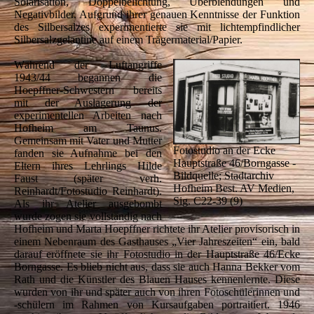
Solarisation, Doppelbelichtung, Überblendungen und
Negativbilder. Aufgrund ihrer genauen Kenntnisse der Funktion
des Silbersalzes experimentierte sie mit lichtempfindlicher
Silbersalzgelantine auf einem Trägermaterial/Papier.
Während der Luftangriffe
1943/44 begannen die
Hoepffner-Schwestern bereits
mit der Auslagerung der
experimentellen Arbeiten nach
Hofheim am Taunus.
Gemeinsam mit Vater und Mutter
Fotostudio an der Ecke
fanden sie Aufnahme bei den
Hauptstraße 46/Borngasse -
Eltern ihres Lehrlings Hilde
Bildquelle; Stadtarchiv
Faust (später verh.
Hofheim Best. AV Medien,
Reinhardt/Fotostudio Reinhardt).
Sig. C22-39 (9)
Als ihr Atelier ausgebombt
wurde zogen sie vollständig nach
Hofheim und Marta Hoepffner richtete ihr Atelier provisorisch in
einem Nebenraum des Gasthauses „Vier Jahreszeiten“ ein, bald
darauf eröffnete sie ihr Fotostudio in der Hauptstraße 46/Ecke
Borngasse. Es blieb nicht aus, dass sie auch Hanna Bekker vom
Rath und die Künstler des Blauen Hauses kennenlernte. Diese
wurden von ihr und später auch von ihren Fotoschülerinnen und
-schülern im Rahmen von Kursaufgaben portraitiert. 1946