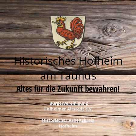
Historisches Hofheim
am Taunus
Altes für die Zukunft bewahren!
Bürgervereinigung
Hofheimer Altstadt e.V.
Historischer Arbeitskreis
Hofheim