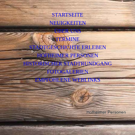
STARTSEITE
NEUIGKEITEN
ÜBER UNS
TERMINE
STADTGESCHICHTE ERLEBEN
HOFHEIMER PERSONEN
HISTORISCHER STADTRUNDGANG
FOTOGALERIEN
EMPFOHLENE WEBLINKS
Hofheimer Personen