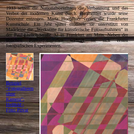
1933 setzen die Nationalsozialisten die Verbannung und das
Verbot der modernen Kunst durch. Baumeister wurde seine
Dozentur entzogen. Marta Hoepffner verlies die Frankfurter
Kunstschule. Ein Jahr später eröffnete sie unterstützt von
Madeleine die „Werkstätte für künstlerische Fotoaufnahmen“ in
der Paul-Ehrlich-Straße 32 in Frankfurt am Main. Neben der
üblichen Portraitfotografien widmet sie sich ersten
fotografischen Experimenten.
Beispiel
"Fotografieren
ohne
Kamera":
Hellfeld -
Foto: Privat