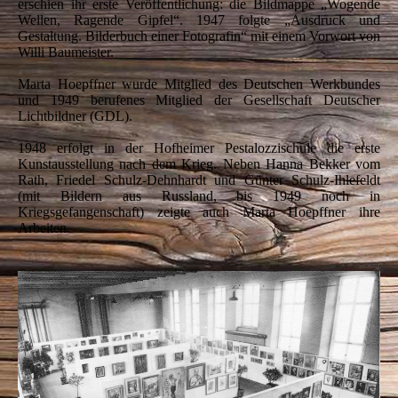
erschien ihr erste Veröffentlichung: die Bildmappe „Wogende
Wellen, Ragende Gipfel“. 1947 folgte „Ausdruck und
Gestaltung. Bilderbuch einer Fotografin“ mit einem Vorwort von
Willi Baumeister.
Marta Hoepffner wurde Mitglied des Deutschen Werkbundes
und 1949 berufenes Mitglied der Gesellschaft Deutscher
Lichtbildner (GDL).
1948 erfolgt in der Hofheimer Pestalozzischule die erste
Kunstausstellung nach dem Krieg. Neben Hanna Bekker vom
Rath, Friedel Schulz-Dehnhardt und Günter Schulz-Ihlefeldt
(mit Bildern aus Russland, bis 1949 noch in
Kriegsgefangenschaft) zeigte auch Marta Hoepffner ihre
Arbeiten.