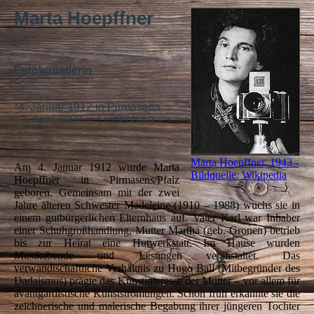
Marta Hoepffner
Fotokünstlerin
*4. Januar 1912 in Pirmasens
+3. April 2000 in Lindenberg
Marta Hoepffner, 1943 -
Am 4. Januar 1912 wurde Marta
Bildquelle: Wikipedia
Hoepffner in Pirmasens/Pfalz
geboren. Gemeinsam mit der zwei
Jahre älteren Schwester Madeleine (1910 – 1988) wuchs sie in
einem gutbürgerlichen Elternhaus auf. Vater Karl war Inhaber
einer Schuhgroßhandlung, Mutter Martha (geb. Gronen) betrieb
bis zur Heirat eine Hutwerkstatt. Im Hause wurden
Musikabende und Lesungen veranstaltet. Das
verwandtschaftliche Verhältnis zu Hugo Ball (Mitbegründer des
Dadaismus) prägte das Kunstinteresse der Mutter – vor allem für
avantgardistische Kunstströmungen. Schon früh erkannte sie die
zeichnerische und malerische Begabung ihrer jüngeren Tochter