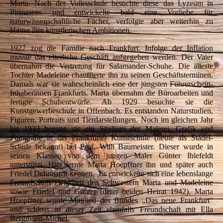
Marta. Nach der Volksschule besuchte diese das Lyzeum in
Pirmasens und entwickelte bald eine Vorliebe für
naturwissenschaftliche Fächer, verfolgte aber weiterhin zu
Hause ihre künstlerischen Ambitionen.
1927 zog die Familie nach Frankfurt. Infolge der Inflation
musste das elterliche Geschäft aufgegeben werden. Der Vater
übernahm die Vertretung für Salamander-Schuhe. Die älteste
Tochter Madeleine chauffierte ihn zu seinen Geschäftsterminen.
Damals war sie wahrscheinlich eine der jüngsten Führerschein-
Inhaberinnen Frankfurts. Marta übernahm die Büroarbeiten und
fertigte Schuhentwürfe. Ab 1929 besuchte sie die
Kunstgewerbeschule in Offenbach. Es entstanden Naturstudien,
Figuren, Portraits und Tierdarstellungen. Noch im gleichen Jahr
bis 1933 begann sie ein Studium der Malerei, Grafik und
Fotografie in der Frankfurter Kunstschule (heute als Städel-
Schule bekannt) bei Prof. Willi Baumeister. Dieser wurde in
seinen Klassen von dem jungen Maler Günter Ihlefeldt
unterstützt. Hier lernte Marta Hoepffner ihn und später auch
Friedel Dehnhardt kennen. Es entwickelte sich eine lebenslange
Freundschaft zwischen den Schwestern Marta und Madeleine
sowie Friedel und Günter (derer beiden Heirat 1942). Marta
Hoepffner wurde Mitglied des Bundes „Das neue Frankfurt“
und schloss in dieser Zeit ebenfalls Freundschaft mit Ella
Bergmann-Michel.