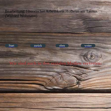
Bearbeitung: Historischer Arbeitskreis Hofheim am Taunus
(Wilfried Wohmann)
Start
zurück
oben
weiter
Wir sind auch in den sozialen Medien vertreten: