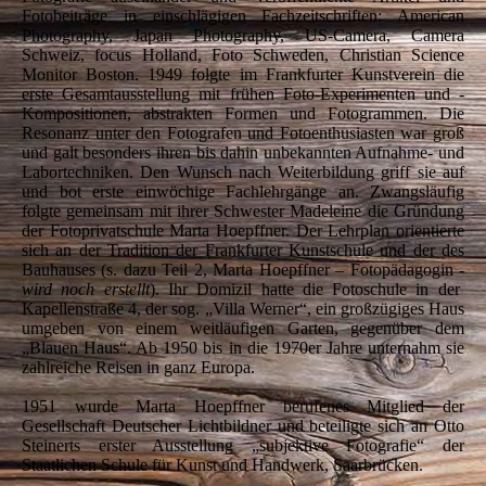
Fotobeiträge in einschlägigen Fachzeitschriften: American
Photography, Japan Photography, US-Camera, Camera
Schweiz, focus Holland, Foto Schweden, Christian Science
Monitor Boston. 1949 folgte im Frankfurter Kunstverein die
erste Gesamtausstellung mit frühen Foto-Experimenten und -
Kompositionen, abstrakten Formen und Fotogrammen. Die
Resonanz unter den Fotografen und Fotoenthusiasten war groß
und galt besonders ihren bis dahin unbekannten Aufnahme- und
Labortechniken. Den Wunsch nach Weiterbildung griff sie auf
und bot erste einwöchige Fachlehrgänge an. Zwangsläufig
folgte gemeinsam mit ihrer Schwester Madeleine die Gründung
der Fotoprivatschule Marta Hoepffner. Der Lehrplan orientierte
sich an der Tradition der Frankfurter Kunstschule und der des
Bauhauses (s. dazu Teil 2, Marta Hoepffner – Fotopädagogin -
wird noch erstellt
). Ihr Domizil hatte die Fotoschule in der
Kapellenstraße 4, der sog. „Villa Werner“, ein großzügiges Haus
umgeben von einem weitläufigen Garten, gegenüber dem
„Blauen Haus“. Ab 1950 bis in die 1970er Jahre unternahm sie
zahlreiche Reisen in ganz Europa.
1951 wurde Marta Hoepffner berufenes Mitglied der
Gesellschaft Deutscher Lichtbildner und beteiligte sich an Otto
Steinerts erster Ausstellung „subjektive Fotografie“ der
Staatlichen Schule für Kunst und Handwerk, Saarbrücken.