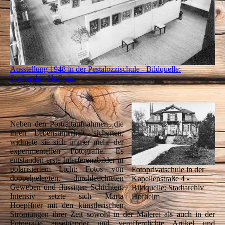
Ausstellung 1948 in der Pestalozzischule - Bildquelle:
Stadtarchiv Hofheim
Neben den Portraitaufnahmen, die
ihren Lebensunterhalt sicherten,
widmete sie sich immer mehr der
experimentellen Fotografie. Es
entstanden erste Interferenzbilder in
polarisiertem Licht: Fotos von
Fotoprivatschule in der
doppelgelegten, durchleuchteten
Kapellenstraße 4 -
Geweben und flüssigen Schichten.
Bildquelle: Stadtarchiv
Intensiv setzte sich Marta
Hofheim
Hoepffner mit den künstlerischen
Strömungen ihrer Zeit sowohl in der Malerei als auch in der
Fotografie auseinander und veröffentlichte Artikel und