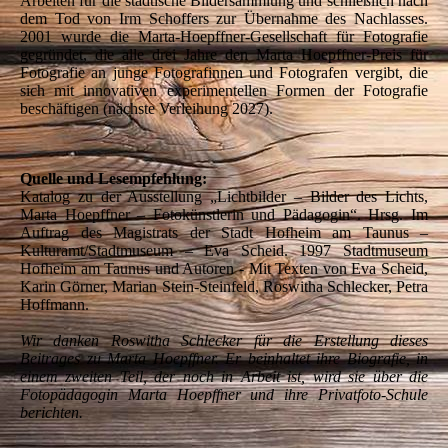
Arbeiten für die städtische Bildersammlung und schließlich nach
dem Tod von Irm Schoffers zur Übernahme des Nachlasses.
2001 wurde die Marta-Hoepffner-Gesellschaft für Fotografie
gegründet, die alle drei Jahre den Marta Hoepffner-Preis für
Fotografie an junge Fotografinnen und Fotografen vergibt, die
sich mit innovativen experimentellen Formen der Fotografie
beschäftigen (nächste Verleihung 2027).
Quelle und Lesempfehlung:
Katalog zu der Ausstellung „Lichtbilder – Bilder des Lichts,
Marta Hoepffner – Fotokünstlerin und Pädagogin“. Hrsg. Im
Auftrag des Magistrats der Stadt Hofheim am Taunus –
Kulturamt/Stadtmuseum – Eva Scheid. 1997 Stadtmuseum
Hofheim am Taunus und Autoren - Mit Texten von Eva Scheid,
Karin Görner, Marian Stein-Steinfeld, Roswitha Schlecker, Petra
Hoffmann.
Wir danken Roswitha Schlecker für die Erstellung dieses
Beitrages zu Marta Hoepffner. Er beinhaltet ihre Biografie, in
einem zweiten Teil, der noch in Arbeit ist, wird sie über die
Fotopädagogin Marta Hoepffner und ihre Privatfoto-Schule
berichten.