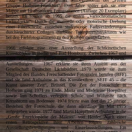
1962 wurde Marta Hoepffner Mitbegründerin der „Freien
Gruppe Hofheim-Frankfurt“. Drei Jahre später gab sie eine
Mappe mit 10 abstrakten Fotogrammen (Auflage 20 Exemplare)
heraus. Es folgten ab 1965 die ersten „Variochromatischen
Lichtobjekte“: Durch die manuelle oder motorische Drehung
einer Filterscheibe entstehen stufenweise Farbveränderungen
durchleuchteter Collagen (farblose Transparenzstrukturen wie
bei den Farbfotogrammen) zu den Komplementärfarben.
1966 erfolgte eine erste Ausstellung der lichtkinetischen
Kunstobjekte in Berlin und Bad Homburg. Zwischen 1967 und
1969 erhielt sie Einladungen zu internationalen Kinetik-
Ausstellungen. 1967 erklärte sie ihren Austritt aus der
Gesellschaft Deutscher Lichtbildner. 1970 wurde sie zum
Mitglied des Bundes Freischaffender Fotografen berufen (BFF)
und sie fand Aufnahme in das Kunstlexikon „SEIT 45 – die
Kunst unserer Zeit“, Brüssel. Die Zeit der Fotoschule in
Hofheim ging 1971 zu Ende. Marta und Madeleine Hoepffner
sowie Irm Schoffers verlegten Schule und Wohnsitz nach
Kressbronn am Bodensee. 1974 feierte man dort das 25-jährige
Bestehen der Fotoschule, die dann allerdings im Mai 1975
aufgegeben wurde. 1977 fand Marta Hoepffner Aufnahme in die
„Große Enzyklopädie der Malerei“ von Herder. Nach einer
ersten Retrospektive ihrer Arbeiten folgten zahlreiche
Ausstellungsbeteiligungen und Einzelausstellungen. Ein