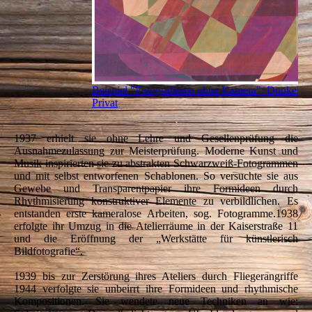
Beispiel "Fotografieren ohne Kamera": Dunkelfeld
Privat
1937 erhielt sie ohne Lehre und Gesellenprüfung die
Ausnahmezulassung zur Meisterprüfung. Moderne Kunst und
Musik inspirierten sie zu abstrakten Schwarzweiß-Fotogrammen
und mit selbst entworfenen Schablonen. So versuchte sie aus
Gewebe und Transparentpapier ihre Formideen durch
Rhythmisierung konstruktiver Elemente zu verbildlichen. Es
entstanden erste kameralose Arbeiten, sog. Fotogramme.1938
erfolgte ihr Umzug in die Atelierräume in der Kaiserstraße 11
und die Eröffnung der „Werkstätte für künstlerisch
Bildfotografie“.
1939 bis zur Zerstörung ihres Ateliers durch Fliegerangriffe
1944 verfolgte sie unbeirrt ihre Formideen und rhythmische
Kompositionen. Sie wendete neue Techniken an wie: