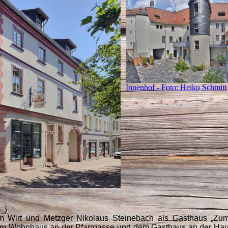
Innenhof - Foto: Heiko Schmitt
 Wirt und Metzger Nikolaus Steinebach als Gasthaus „Zu
inem Wohnhaus an der Pfarrgasse und dem Gasthaus an der Hau