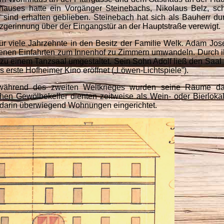
auses hatte ein Vorgänger Steinebachs, Nikolaus Belz, sc
 sind erhalten geblieben. Steinebach hat sich als Bauherr du
zgerinnung über der Eingangstür an der Hauptstraße verewigt.
r viele Jahrzehnte in den Besitz der Familie Welk. Adam Jo
ndenen Einfahrten zum Innenhof zu Zimmern umwandeln. Durch 
u einem Tanzsaal umgestaltet. Sein Sohn Adolf ließ den Saal 
erste Hofheimer Kino eröffnet („Löwen-Lichtspiele‟).
während des zweiten Weltkrieges wurden seine Räume da
hen Gewölbekeller dienten zeitweise als Wein- oder Bierlokal
darin überwiegend Wohnungen eingerichtet.