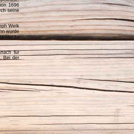
hon 1696
rch seine
seph Welk
ihn wurde
später zu
nach für
. Bei der