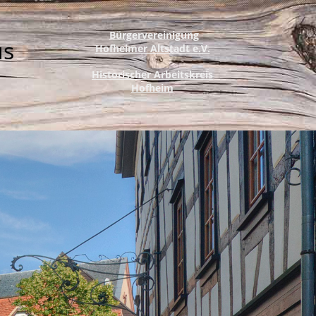
Bürgervereinigung
us
Hofheimer Altstadt e.V.
Historischer Arbeitskreis
Hofheim