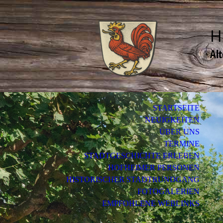
H
Al
STARTSEITE
NEUIGKEITEN
ÜBER UNS
TERMINE
STADTGESCHICHTE ERLEBEN
HOFHEIMER PERSONEN
HISTORISCHER STADTRUNDGANG
FOTOGALERIEN
EMPFOHLENE WEBLINKS