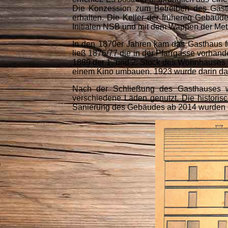
Die Konzession zum Betreiben des Gasth
erhalten. Die Keller der früheren Gebäude
Initialen NSB und mit dem Wappen der Met
In den 1870er Jahren kam das Gasthaus fü
ließ 1876/77 die in der Pfarrgasse vorha
1889 der 1. und 2. Stock des Wohnhauses z
einem Kino umbauen. 1923 wurde darin das 
Nach der Schließung des Gasthauses 
verschiedene Läden genutzt. Die historisc
Sanierung des Gebäudes ab 2014 wurden 