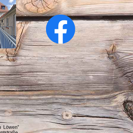
m Löwen‟
ptstraße.