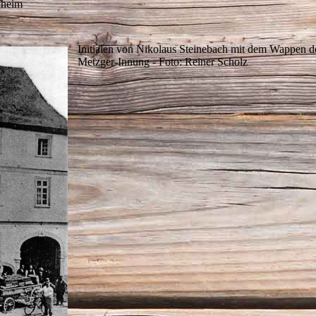
fheim
Initialen von Nikolaus Steinebach mit dem Wappen d
Metzger-Innung - Foto: Reiner Scholz