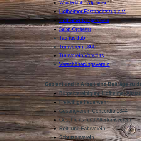
Wanderklub "Alpenrose"
Hofheimer Fastnachtszug e.V.
Hofheimer Kriegerverein
Salon-Orchester
Taunusklub
Turnverein 1860
Turnverein Vorwärts
Verschönerungsverein
Geplant und in Arbeit sind Beiträge zu 
Bürgervereinigung Hofheimer Altstad
Freiwillige Feuerwehr
Gesangverein Concordia 1844
Geschichts- und Altertumsverein
Reit- und Fahrverein
Schützenverein