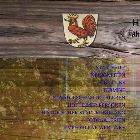
H
Al
STARTSEITE
NEUIGKEITEN
ÜBER UNS
TERMINE
STADTGESCHICHTE ERLEBEN
HOFHEIMER PERSONEN
HISTORISCHER STADTRUNDGANG
FOTOGALERIEN
EMPFOHLENE WEBLINKS