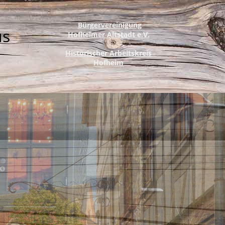
Bürgervereinigung
us
Hofheimer Altstadt e.V.
Historischer Arbeitskreis
Hofheim