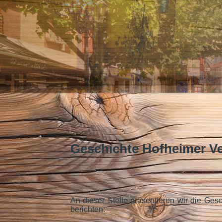
Geschichte Hofheimer Ve
An dieser Stelle präsentieren wir die Ges
berichten: