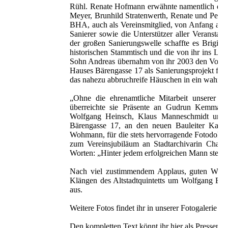
Rühl. Renate Hofmann erwähnte namentlich die 
Meyer, Brunhild Stratenwerth, Renate und Peter W
BHA, auch als Vereinsmitglied, von Anfang an un
Sanierer sowie die Unterstützer aller Veranst
der großen Sanierungswelle schaffte es Brigitte
historischen Stammtisch und die von ihr ins Le
Sohn Andreas übernahm von ihr 2003 den Vorsitz
Hauses Bärengasse 17 als Sanierungsprojekt fü
das nahezu abbruchreife Häuschen in ein wahres
„Ohne die ehrenamtliche Mitarbeit unserer 
überreichte sie Präsente an Gudrun Kemmann f
Wolfgang Heinsch, Klaus Manneschmidt und 
Bärengasse 17, an den neuen Bauleiter Karl-He
Wohmann, für die stets hervorragende Fotodokume
zum Vereinsjubiläum an Stadtarchivarin Charlot
Worten: „Hinter jedem erfolgreichen Mann steht e
Nach viel zustimmendem Applaus, guten Wünsch
Klängen des Altstadtquintetts um Wolfgang Bi
aus.
Weitere Fotos findet ihr in unserer Fotogalerie
"5
Den kompletten Text könnt ihr hier als Pressem