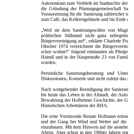
Autorenteam zum Verbleib im Stadtarchiv der S
die Gründung der Planungsgemeinschaft Sani
Voraussetzung für die Sanierung zahlreicher stä
zum Café, das Kellereigebäude und bis Ende der 1
„Weil sie dem Sanierungswillen von Magistra
politischen Stillstand nicht ganz unbegrü
Bürgervereinigung auf“, erklärte Charlotte Piss
Oktober 1974 verzeichnete die Bürgervereinig
schee wohne!“ folgend entstanden als Pilotproj
Haindl und in der Hauptstraße 23 von Familie
wurden.
Persönliche Sanierungsberatung und Unterst
Diskussionen, Konzerte und nicht zuletzt das Alts
Nach weitgehender Beendigung der Sanierungen 
bis heute das Leben in der Altstadt, der Autov
Bewahrung der Hofheimer Geschichte, der Gesch
Historischen Arbeitskreis der BHA.
Die erste Vorsitzende Renate Hofmann erinnerte
und der Gang bei Wind und Wetter auf die Auße
einzubauen. Mit dem Hinweis auf die anstehend
Abriss. Aber schon in den 1960er Jahren regte