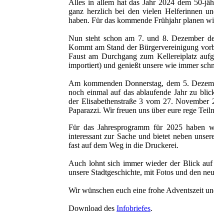
Alles in allem hat das Jahr 2024 dem 50-jährig
ganz herzlich bei den vielen Helferinnen und 
haben. Für das kommende Frühjahr planen wir ei
Nun steht schon am 7. und 8. Dezember der A
Kommt am Stand der Bürgervereinigung vorbei, de
Faust am Durchgang zum Kellereiplatz aufgeba
importiert) und genießt unsere wie immer schmac
Am kommenden Donnerstag, dem 5. Dezember, fin
noch einmal auf das ablaufende Jahr zu blicke
der Elisabethenstraße 3 vom 27. November 202
Paparazzi. Wir freuen uns über eure rege Teiln
Für das Jahresprogramm für 2025 haben wir un
interessant zur Sache und bietet neben unserer 
fast auf dem Weg in die
Auch lohnt sich immer wieder der Blick auf die
unsere Stadtgeschichte, mit Fotos und den neue
Wir wünschen euch eine frohe Adventszeit und f
Download des
Infobriefes
.