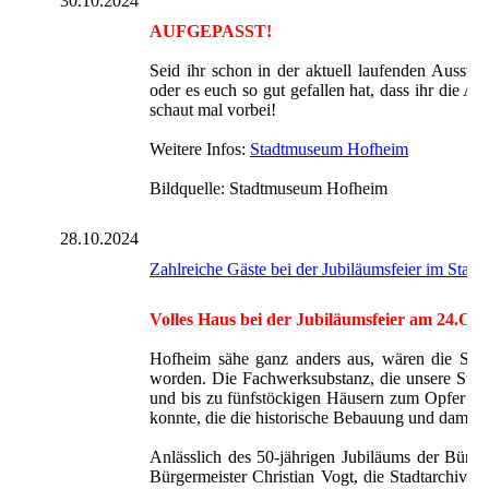
30.10.2024
AUFGEPASST!
Seid ihr schon in der aktuell laufenden Ausste
oder es euch so gut gefallen hat, dass ihr die A
schaut mal vorbei!
Weitere Infos:
Stadtmuseum Hofheim
Bildquelle: Stadtmuseum Hofheim
28.10.2024
Zahlreiche Gäste bei der Jubiläumsfeier im Sta
Volles Haus bei der Jubiläumsfeier am 24.O
Hofheim sähe ganz anders aus, wären die Sanie
worden. Die Fachwerksubstanz, die unsere Stadt
und bis zu fünfstöckigen Häusern zum Opfer gef
konnte, die die historische Bebauung und damit d
Anlässlich des 50-jährigen Jubiläums der Bürg
Bürgermeister Christian Vogt, die Stadtarchivar