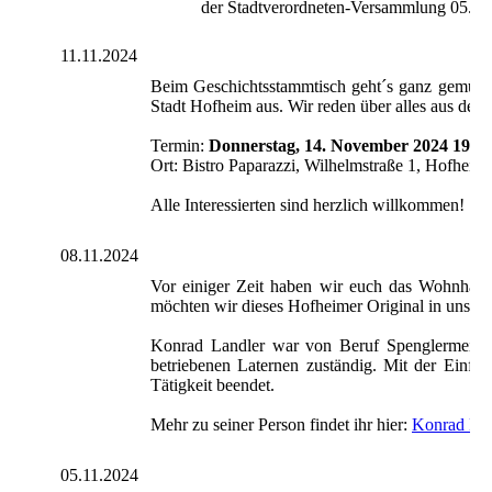
der Stadtverordneten-Versammlung 05.01
11.11.2024
Beim Geschichtsstammtisch geht´s ganz gemütlic
Stadt Hofheim aus. Wir reden über alles aus der
Termin:
Donnerstag, 14. November 2024 19.0
Ort: Bistro Paparazzi, Wilhelmstraße 1, Hofheim
Alle Interessierten sind herzlich willkommen!
08.11.2024
Vor einiger Zeit haben wir euch das Wohnhaus 
möchten wir dieses Hofheimer Original in unser
Konrad Landler war von Beruf Spenglermeiste
betriebenen Laternen zuständig. Mit der Einfü
Tätigkeit beendet.
Mehr zu seiner Person findet ihr hier:
Konrad Lan
05.11.2024