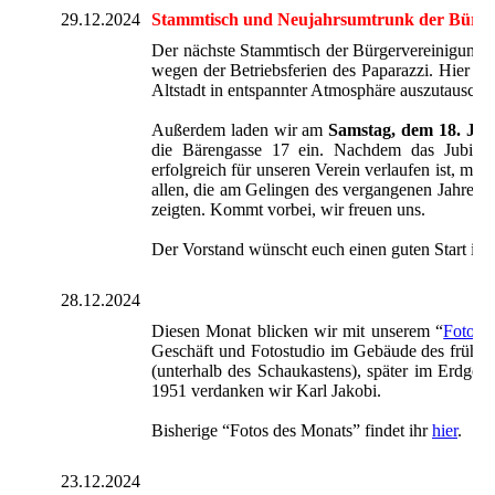
29.12.2024
Stammtisch und Neujahrsumtrunk der Bürge
Der nächste Stammtisch der Bürgervereinigung 
wegen der Betriebsferien des Paparazzi. Hier bi
Altstadt in entspannter Atmosphäre auszutausche
Außerdem laden wir am
Samstag, dem 18. Jan
die Bärengasse 17 ein. Nachdem das Jubiläu
erfolgreich für unseren Verein verlaufen ist, mö
allen, die am Gelingen des vergangenen Jahres be
zeigten. Kommt vorbei, wir freuen uns.
Der Vorstand wünscht euch einen guten Start ins 
28.12.2024
Diesen Monat blicken wir mit unserem “
Foto d
Geschäft und Fotostudio im Gebäude des frühe
(unterhalb des Schaukastens), später im Erdges
1951 verdanken wir Karl Jakobi.
Bisherige “Fotos des Monats” findet ihr
hier
.
23.12.2024