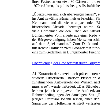
ihren Festreden vor etwa 80 Gästen an die ent
1970er Jahren, als politische, gesellschaftliche 
„Überzeugen und sich überzeugen lassen“, so be
ins Amt gewählte Bürgermeister Friedrich Flacc
Kemmann, und die vielen anpackenden Bürger,
historischen Altstadt überzeugt wurde. So
viele Hofheimer, die den Erhalt der Altstadt 
Bürgermeister Vogt zitierte aus einer Rede vo
der Bürgervereinigung haben Menschen schließlic
auf dem Spiel standen.“ Zum Dank und zur 
mit Renate Hofmann zwei Bronzetafeln für das V
eine zum Gedenken an Bürgermeister Friedrich F
Überreichung der Bronzetafeln durch Bürgermei
Als Kuratorin der zurzeit noch präsentierten Aus
studierte Historikerin Charlotte Pissors an d
zunehmenden Autoverkehr der Wunsch nach Mod
muss weg“, wurde gefordert. „Das Städtebaufö
lenkten jedoch europaweit die Aufmerksamkeit 
Rahmenbedingungen der damaligen Zeit. „Das Th
jetzigen Professor Johann Jessen, einen der vi
Sanierung der Hofheimer Altstadt verfassten –