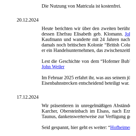
Die Nutzung von Matricula ist kostenfrei.
20.12.2024
Heute berichten wir über den zweiten berüh
dessen Ehefrau Elisabeth geb. Klomann.
John 
Kaufmann und wanderte mit 24 Jahren nach Amer
damals noch britischen Kolonie “British Columb
er ein Handelsunternehmen, das zwischenzeitlich
Lest die Geschichte von dem “Hofemer Bub”, de
John Weiler
Im Februar 2025 erfahrt ihr, was aus seinem jün
Eisenbahnstrecken entscheidend beteiligt war.
17.12.2024
Wir präsentieren in unregelmäßigen Abstände
Karcher, Obersteinbach im Elsass, nach Erzäh
Taunus, dankenswerterweise zur Verfügung gestell
Seid gespannt, hier geht es weiter: “
Hofheimer E