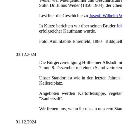
Weiler war Miteigentümer und Geschäftsführer ei
Sohn Dr. Julius Weiler (1850-1904), der Chemiker
Lest hier die Geschichte zu
Joseph Wilhelm Weil
In Kürze berichten wir über seinen Bruder
John 
erfolgreicher Kaufmann wurde.
Foto: Anilinfabrik Ehrenfeld, 1880 - Bildquelle: 
03.12.2024
Die Bürgervereinigung Hofheimer Altstadt mit i
7. und 8. Dezember mit einem Stand vertreten. De
Unser Standort ist wie in den letzten Jahren i
Kellereiplatz.
Angeboten werden Kartoffelsuppe, vegetaris
"Zaubersaft".
Wir freuen uns, wenn ihr uns an unserem Stand b
01.12.2024