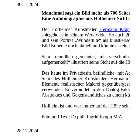
30.11.2024
Manchmal sagt ein Bild mehr als 700 Seiten…
Eine Autobiographie aus Hofheimer Sicht au
Der Hofheimer Kunstmaler
Hermann Krupp
b
spiegelte es in seinem Werk wider. So auch 2006
und sein Porträt „Wundertüte“ als künstlerische
Bild ist heute noch aktuell und könnte als eine
Sein freundlich gemeinter, mit verschmitzt
aufgemerkelt!“ illustriert seine Sicht auf die H
Das heute im Privatbesitz befindliche, mit Acr
Serie des Hofheimer Kunstmalers Hermann Kru
Elemente realistischer Malerei gegenübergeste
verwendet. Er verbindet in den Dialog-Bilder
Abstraktes und Gegenständliches zu einem künst
Hofheim ist und war immer auf der Höhe seiner 
Foto und Text: Dr.phil. Ingrid Krupp M.A.
28.11.2024