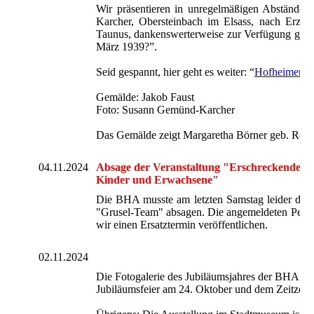
Wir präsentieren in unregelmäßigen Abstände
Karcher, Obersteinbach im Elsass, nach Erzäh
Taunus, dankenswerterweise zur Verfügung gestel
März 1939?”.
Seid gespannt, hier geht es weiter: “
Hofheimer E
Gemälde: Jakob Faust
Foto: Susann Gemünd-Karcher
Das Gemälde zeigt Margaretha Börner geb. Röm
04.11.2024
Absage der Veranstaltung "Erschreckende Ge
Kinder und Erwachsene"
Die BHA musste am letzten Samstag leider die 
"Grusel-Team" absagen. Die angemeldeten Perso
wir einen Ersatztermin veröffentlichen.
02.11.2024
Die Fotogalerie des Jubiläumsjahres der BHA wur
Jubiläumsfeier am 24. Oktober und dem Zeitze