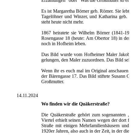
Erzählungen” oder “Was die Großmutter so erzäh
Es ist Margaretha Börner geb. Römer. Sie lebte 
Tagelöhner und Winzer, und Katharina geb. Bet
steht heute nicht mehr.
1867 heiratete sie Wilhelm Börner (1841-190
Rosengasse 18 (heute: Am Obertor 18) in der s
noch in Hofheim leben.
Das Bild wurde vom Hofheimer Maler Jakob Faus
gelungen, den Maler zuzuordnen. Das Bild selbst
Wenn ihr es euch mal im Original anschauen möc
der Bärengasse 17. Das Bild stiftete Susann Ge
Großmutter.
14.11.2024
Wo finden wir die Quäkerstraße?
Die Quäkerstraße gehört zum sogenannten „Latt
Viertel erhielt seinen Namen wegen der dort fas
Straße mit einigen Mehrfamilienhäusern und ve
1920er Jahren, also auch in der Zeit, in der die