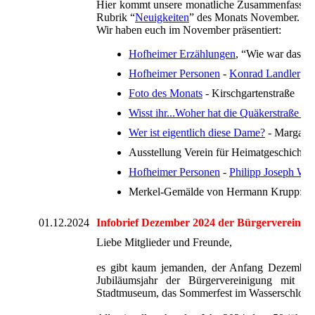
Hier kommt unsere monatliche Zusammenfassung. Fa
Rubrik “
Neuigkeiten
” des Monats November.
Wir haben euch im November präsentiert:
Hofheimer Erzählungen
, “Wie war das W
Hofheimer Personen
-
Konrad Landler
Foto des Monats
- Kirschgartenstraße
Wisst ihr...Woher hat die Quäkerstraße i
Wer ist eigentlich diese Dame?
- Margaret
Ausstellung Verein für Heimatgeschicht
Hofheimer Personen
-
Philipp Joseph Wei
Merkel-Gemälde von Hermann Krupp: "W
01.12.2024
Infobrief Dezember 2024 der Bürgervereinigu
Liebe Mitglieder und Freunde,
es gibt kaum jemanden, der Anfang Dezember ni
Jubiläumsjahr der Bürgervereinigung mit ein
Stadtmuseum, das Sommerfest im Wasserschloss, 