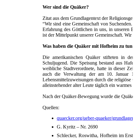
Wer sind die Quäker?
Zitat aus dem Grundlagentext der Religionsgemei
“Wir sind eine Gemeinschaft von Suchenden. Wir
Erfahrung des Göttlichen in uns, in unseren B
ist der Mittelpunkt unserer Gemeinschaft. Wir w
Was haben die Quäker mit Hofheim zu tun?
Die amerikanischen Quäker stifteten in den 
Schuljugend. Die Speisung bestand aus Haferfl
weibliche Stadtverordnete, hatte in dieser Zeit
auch die Verwaltung der am 10. Januar 1921 
Lebensmittelzuweisungen durch die religiöse Qu
alleinstehender alter Leute täglich ein warmes Fr
Nach der Quäker-Bewegung wurde die Quäkerst
Quellen:
quaecker.org/ueber-quaeker/grundlagen/w
G. Kyritz – Nr. 2690
Schlecker, Roswitha, Hofheim im Ersten