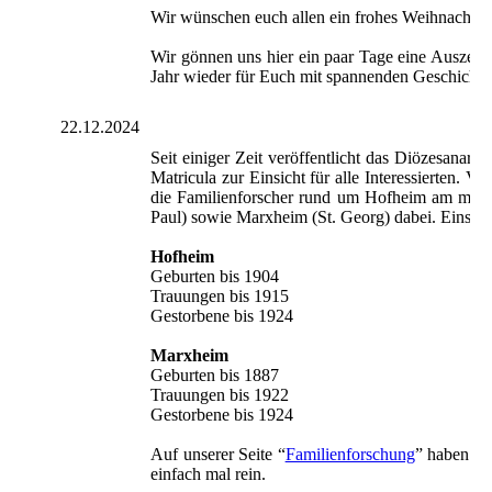
Wir wünschen euch allen ein frohes Weihnachtsfe
Wir gönnen uns hier ein paar Tage eine Auszeit 
Jahr wieder für Euch mit spannenden Geschichten
22.12.2024
Seit einiger Zeit veröffentlicht das Diözesanar
Matricula zur Einsicht für alle Interessierten. 
die Familienforscher rund um Hofheim am meist
Paul) sowie Marxheim (St. Georg) dabei. Einsehba
Hofheim
Geburten bis 1904
Trauungen bis 1915
Gestorbene bis 1924
Marxheim
Geburten bis 1887
Trauungen bis 1922
Gestorbene bis 1924
Auf unserer Seite “
Familienforschung
” haben wi
einfach mal rein.