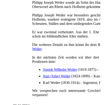
Philipp Joseph Weiler wurde als Sohn des Hand
Oberwesel am Rhein nach Hofheim gekommen und 
Philipp Joseph Weiler war besonders geschäft
Hofheim, sondern ersteigerte 1819, also im Alt
Scheunen, Ställen und dem umliegenden Garten-
Er war zweimal verheiratet. Aus der 1. Ehe e
schon im frühkindlichen Alter starben.
Die weiteren Details zu ihm könnt ihr dem Beit
Weiler
.
In der nächsten Zeit werden wir über drei sei
Positionen inne:
Joseph Wilhelm Weiler
(1819-1875) – Erb
Jean (John) Weiler
(1824-1899) – Kaufma
Karl Weiler (1830-1914) – Ingenieur, Er
Wir versprechen euch interessante Geschicht
verpassen!